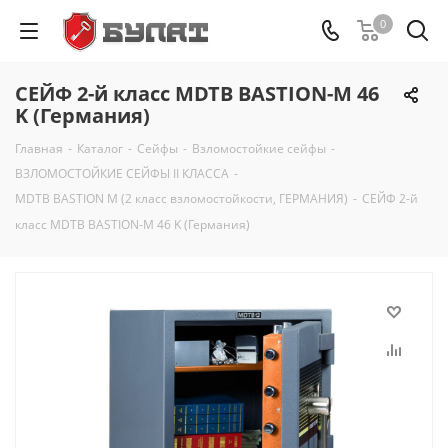
0
СЕЙФ 2-й класс MDTB BASTION-M 46
K (Германия)
Главная
-
Каталог
-
Сейфы
-
Взломостойкие сейфы
-
ВЗЛОМОСТОЙКИЕ СЕЙФЫ II КЛАССА
-
MDTB BASTION M (2 класс взломостойкости, ГЕРМАНИЯ)
-
СЕЙФ 2-й
класс MDTB BASTION-M 46 K (Германия)