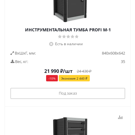
ИНСТРУМЕНТАЛЬНАЯ ТУМБА PROFI M-1
Есть в наличии
ВxШxГ, мм:
840x608x642
Вес, кг:
35
21 990
₽
/шт
24 430
₽
-
10
%
Экономия
2 440
₽
Под заказ