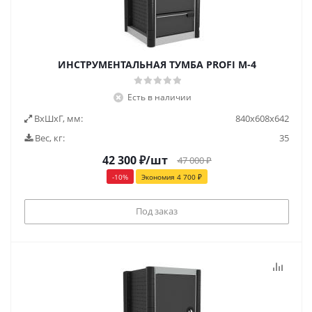
ИНСТРУМЕНТАЛЬНАЯ ТУМБА PROFI M-4
Есть в наличии
ВxШxГ, мм:
840x608x642
Вес, кг:
35
42 300
₽
/шт
47 000
₽
-
10
%
Экономия
4 700
₽
Под заказ