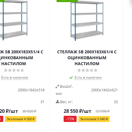
Ж SB 200X183X51/4 C
СТЕЛЛАЖ SB 200X183X61/4 C
ЦИНКОВАННЫМ
ОЦИНКОВАННЫМ
НАСТИЛОМ
НАСТИЛОМ
Есть в наличии
Есть в наличии
ВxШxГ,
2000x1842x518
2000x1842x621
мм:
31
Вес, кг:
32
20
₽
/шт
28 550
₽
/шт
30 020
₽
33 590
₽
%
-
15
%
Экономия
4 500
₽
Экономия
5 040
₽