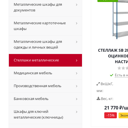
Металлические шкафы для
документов
Металлические картотечные
шкафы
Металлические шкафы для
одежды и личных вещей
СТЕЛЛАЖ SB 20
ОЦИНКО
Стеллажи металлические
НАСТ
Медицинская мебель
Есть в 
ВxШxГ,
Производственная мебель
мм:
Банковская мебель
Вес, кг:
21 770
₽
/
Шкафы для ключей
-
15
%
Эко
металлические (ключницы)