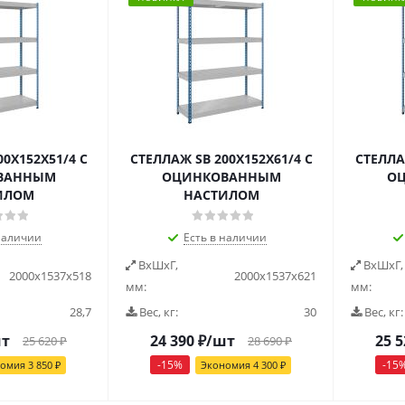
0X152X51/4 C
СТЕЛЛАЖ SB 200X152X61/4 C
СТЕЛЛА
ВАННЫМ
ОЦИНКОВАННЫМ
О
ИЛОМ
НАСТИЛОМ
наличии
Есть в наличии
ВxШxГ,
ВxШxГ,
2000x1537x518
2000x1537x621
мм:
мм:
28,7
Вес, кг:
30
Вес, кг:
шт
24 390
₽
/шт
25 5
25 620
₽
28 690
₽
-
15
%
-
15
номия
3 850
₽
Экономия
4 300
₽