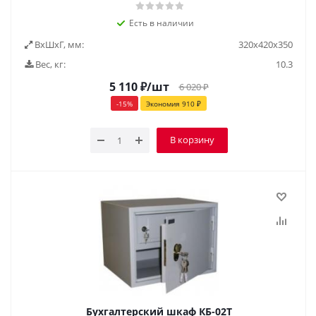
Есть в наличии
ВxШxГ, мм:
320х420х350
Вес, кг:
10.3
5 110
₽
/шт
6 020
₽
-
15
%
Экономия
910
₽
В корзину
Бухгалтерский шкаф КБ-02Т