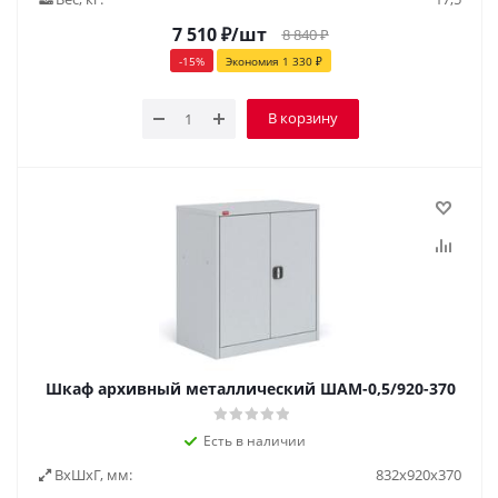
7 510
₽
/шт
8 840
₽
-
15
%
Экономия
1 330
₽
В корзину
Шкаф архивный металлический ШАМ-0,5/920-370
Есть в наличии
ВxШxГ, мм:
832х920х370