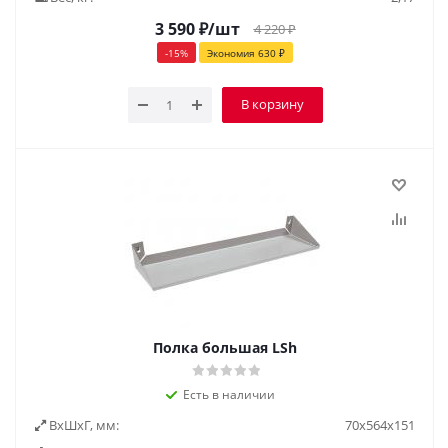
3 590
₽
/шт
4 220
₽
-
15
%
Экономия
630
₽
В корзину
Полка большая LSh
Есть в наличии
ВxШxГ, мм:
70x564x151