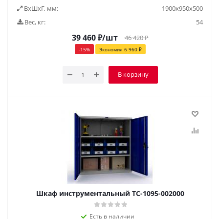
ВxШxГ, мм:
1900х950х500
Вес, кг:
54
39 460
₽
/шт
46 420
₽
-
15
%
Экономия
6 960
₽
В корзину
Шкаф инструментальный TC-1095-002000
Есть в наличии