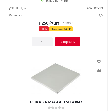
Есть в наличии
ВxШxГ, мм:
60x502x33
Вес, кг:
1,5
1 250
₽
/шт
1 390
₽
-
10
%
Экономия
140
₽
В корзину
TC ПОЛКА МАЛАЯ TCSH 43Х47