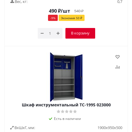
Вес, кг:
0,7
490
₽
/шт
540
₽
-
9
%
Экономия
50
₽
В корзину
Шкаф инструментальный TC-1995 023000
Есть в наличии
ВxШxГ, мм:
1900х950х500