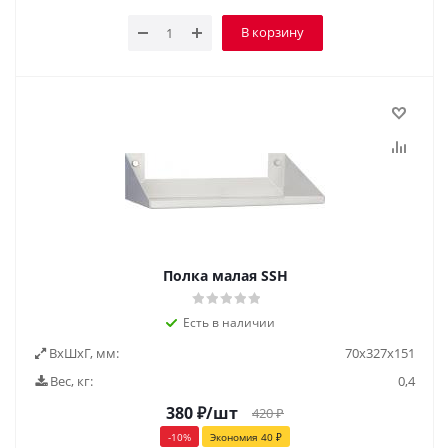
В корзину
Полка малая SSH
Есть в наличии
ВxШxГ, мм:
70x327x151
Вес, кг:
0,4
380
₽
/шт
420
₽
-
10
%
Экономия
40
₽