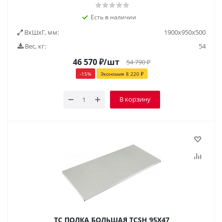
Есть в наличии
ВxШxГ, мм:
1900х950х500
Вес, кг:
54
46 570
₽
/шт
54 790
₽
-
15
%
Экономия
8 220
₽
В корзину
TC ПОЛКА БОЛЬШАЯ TCSH 95Х47