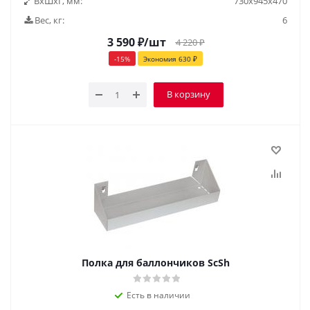
ВxШxГ, мм:
730x945x470
Вес, кг:
6
3 590
₽
/шт
4 220
₽
-
15
%
Экономия
630
₽
В корзину
Полка для баллончиков ScSh
Есть в наличии