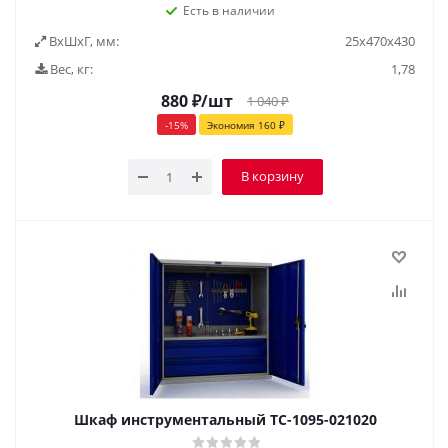
Есть в наличии
ВxШxГ, мм:
25x470x430
Вес, кг:
1,78
880
₽
/шт
1 040
₽
-
15
%
Экономия
160
₽
В корзину
Шкаф инструментальный TC-1095-021020