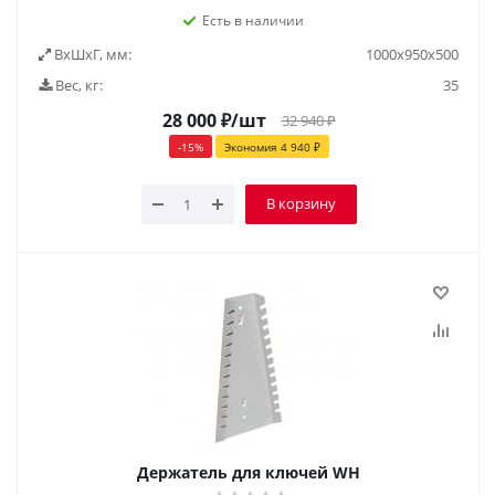
Есть в наличии
ВxШxГ, мм:
1000х950х500
Вес, кг:
35
28 000
₽
/шт
32 940
₽
-
15
%
Экономия
4 940
₽
В корзину
Держатель для ключей WH