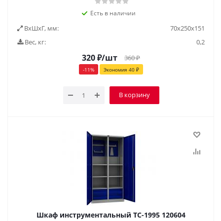
Есть в наличии
ВxШxГ, мм:
70x250x151
Вес, кг:
0,2
320
₽
/шт
360
₽
-
11
%
Экономия
40
₽
В корзину
Шкаф инструментальный TC-1995 120604