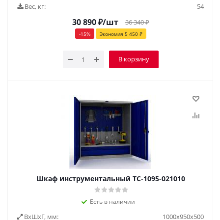
Вес, кг:
54
30 890
₽
/шт
36 340
₽
-
15
%
Экономия
5 450
₽
В корзину
Шкаф инструментальный TC-1095-021010
Есть в наличии
ВxШxГ, мм:
1000х950х500