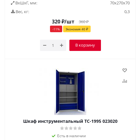
ВxШxГ, мм:
70x270x70
Вес, кг:
0,3
320
₽
/шт
360
₽
-
11
%
Экономия
40
₽
В корзину
Шкаф инструментальный TC-1995 023020
Есть в наличии