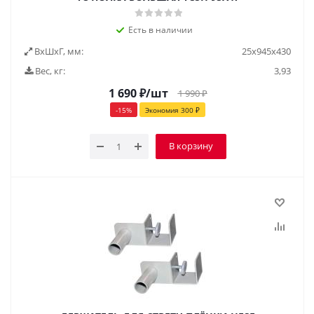
Есть в наличии
ВxШxГ, мм:
25x945x430
Вес, кг:
3,93
1 690
₽
/шт
1 990
₽
-
15
%
Экономия
300
₽
В корзину