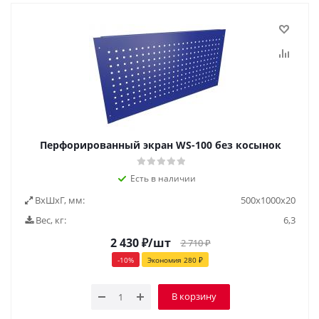
Перфорированный экран WS-100 без косынок
Есть в наличии
ВxШxГ, мм:
500x1000x20
Вес, кг:
6,3
2 430
₽
/шт
2 710
₽
-
10
%
Экономия
280
₽
В корзину