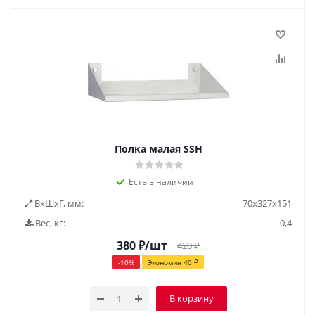
Полка малая SSH
Есть в наличии
ВxШxГ, мм:
70x327x151
Вес, кг:
0,4
380
₽
/шт
420
₽
-
10
%
Экономия
40
₽
В корзину