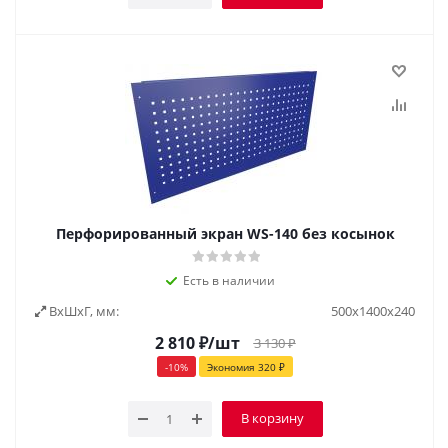
Перфорированный экран WS-140 без косынок
Есть в наличии
ВxШxГ, мм:
500х1400х240
2 810
₽
/шт
3 130
₽
-
10
%
Экономия
320
₽
В корзину