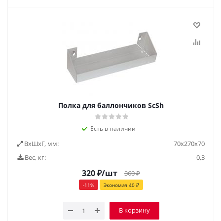
Полка для баллончиков ScSh
Есть в наличии
ВxШxГ, мм:
70x270x70
Вес, кг:
0,3
320
₽
/шт
360
₽
-
11
%
Экономия
40
₽
В корзину