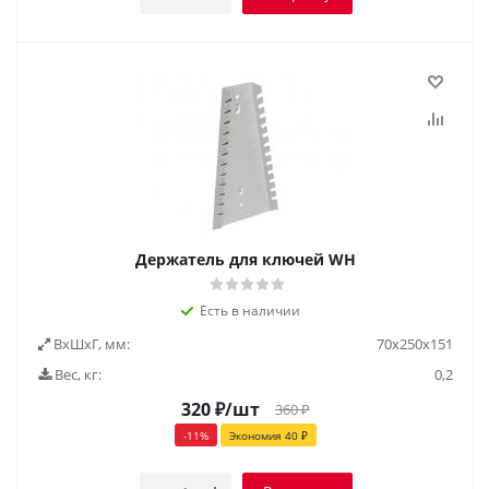
Держатель для ключей WH
Есть в наличии
ВxШxГ, мм:
70x250x151
Вес, кг:
0,2
320
₽
/шт
360
₽
-
11
%
Экономия
40
₽