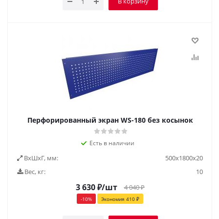
В корзину
Перфорированный экран WS-180 без косынок
Есть в наличии
ВxШxГ, мм:
500x1800x20
Вес, кг:
10
3 630
₽
/шт
4 040
₽
-
10
%
Экономия
410
₽