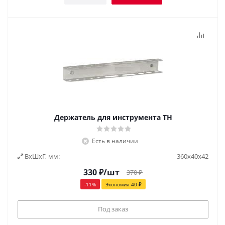
Держатель для инструмента ТН
Есть в наличии
ВxШxГ, мм:
360х40х42
330
₽
/шт
370
₽
-
11
%
Экономия
40
₽
Под заказ