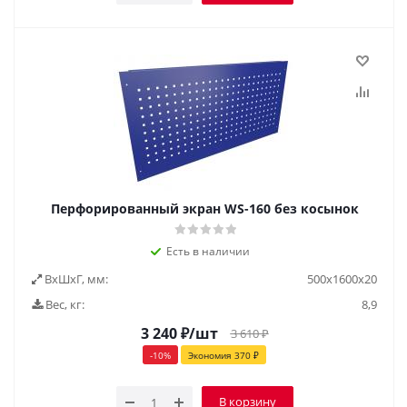
Перфорированный экран WS-160 без косынок
Есть в наличии
ВxШxГ, мм:
500x1600x20
Вес, кг:
8,9
3 240
₽
/шт
3 610
₽
-
10
%
Экономия
370
₽
В корзину