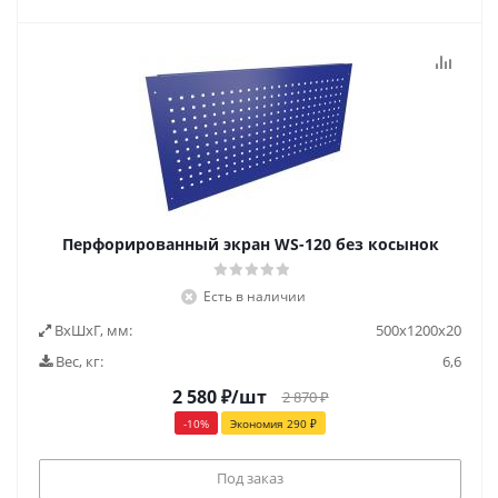
Перфорированный экран WS-120 без косынок
Есть в наличии
ВxШxГ, мм:
500x1200x20
Вес, кг:
6,6
2 580
₽
/шт
2 870
₽
-
10
%
Экономия
290
₽
Под заказ