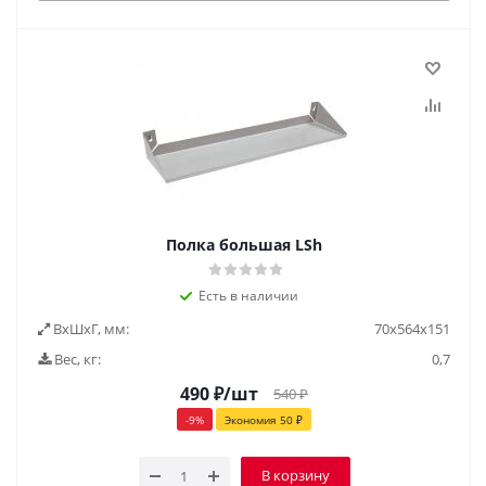
Полка большая LSh
Есть в наличии
ВxШxГ, мм:
70x564x151
Вес, кг:
0,7
490
₽
/шт
540
₽
-
9
%
Экономия
50
₽
В корзину