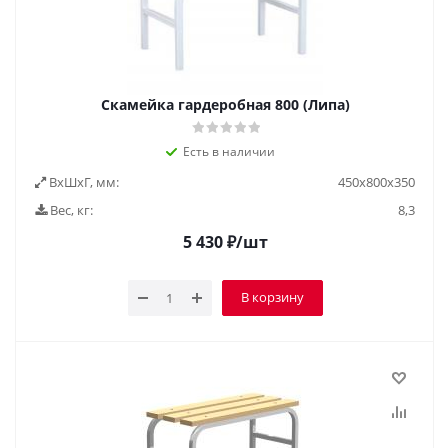
Скамейка гардеробная 800 (Липа)
Есть в наличии
ВxШxГ, мм:
450х800х350
Вес, кг:
8,3
5 430
₽
/шт
В корзину