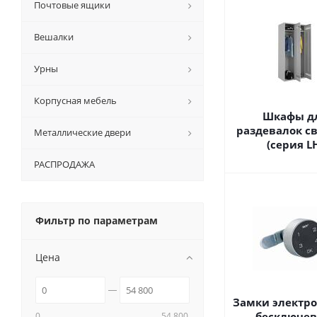
Почтовые ящики
Вешалки
Урны
Корпусная мебель
Шкафы д
раздевалок с
Металлические двери
(серия L
РАСПРОДАЖА
Фильтр по параметрам
Цена
Замки электр
бесключев
0
54 800