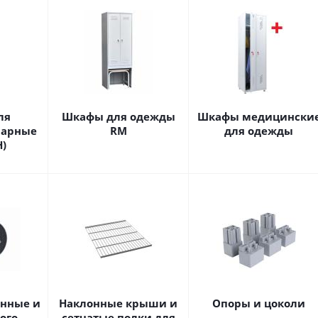
ля
Шкафы для одежды
Шкафы медицински
варные
RM
для одежды
H)
онные и
Наклонные крыши и
Опоры и цоколи
ого
сетчатые полки для