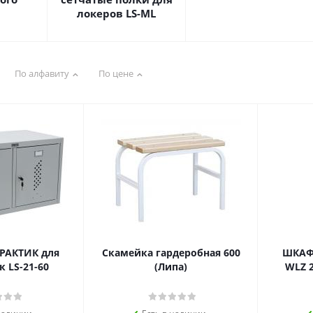
а
локеров LS-ML
По алфавиту
По цене
РАКТИК для
Скамейка гардеробная 600
ШКАФ
 LS-21-60
(Липа)
WLZ 