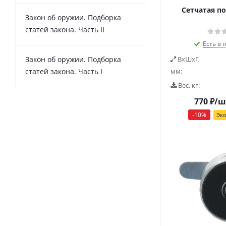
Сетчатая по
Закон об оружии. Подборка
статей закона. Часть II
Есть в 
Закон об оружии. Подборка
ВxШxГ,
статей закона. Часть I
мм:
Вес, кг:
770
₽
/ш
-
10
%
Эк