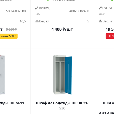
наличии
Есть в наличии
ВxШxГ,
ВxШxГ,
500x600x500
400х600х400
мм:
мм:
10,5
Вес, кг:
5
Вес, кг:
т
4 400
₽
/шт
19 5
5 630
₽
-
10
номия
560
₽
ежды ШРМ-11
Шкаф для одежды ШРЭК 21-
ШКАФ
530
АНТИВА