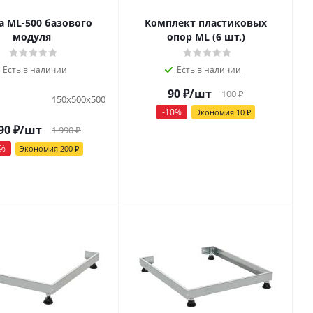
а ML-500 базового
Комплект пластиковых
модуля
опор ML (6 шт.)
Есть в наличии
Есть в наличии
90
₽
/шт
100
₽
150x500x500
-
10
%
Экономия
10
₽
90
₽
/шт
1 990
₽
%
Экономия
200
₽