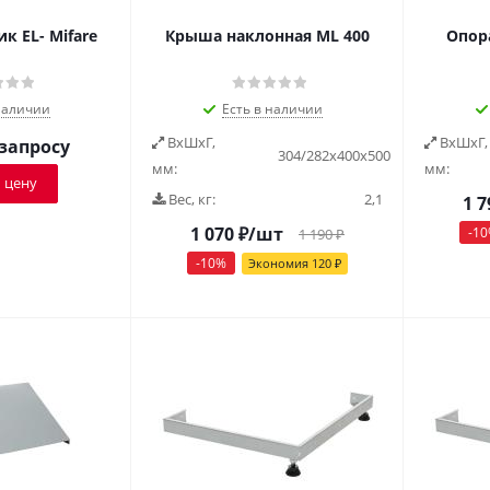
к EL- Mifare
Крыша наклонная ML 400
Опор
наличии
Есть в наличии
ВxШxГ,
ВxШxГ,
 запросу
304/282x400x500
мм:
мм:
 цену
Вес, кг:
2,1
1 7
1 070
₽
/шт
-
10
1 190
₽
-
10
%
Экономия
120
₽