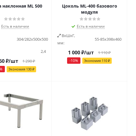
 наклонная ML 500
Цоколь ML-400 базового
модуля
Есть в наличии
Есть в наличии
ВxШxГ,
304/282x500x500
55-85x398x460
мм:
2,4
1 000
₽
/шт
1 110
₽
60
₽
/шт
-
10
%
1 290
₽
Экономия
110
₽
%
Экономия
130
₽