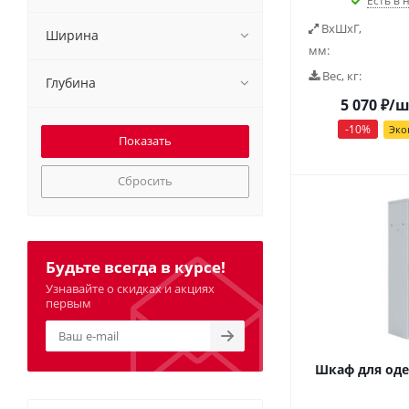
Есть в 
ВxШxГ,
Ширина
мм:
Вес, кг:
Глубина
5 070
₽
/ш
-
10
%
Эко
Сбросить
Будьте всегда в курсе!
Узнавайте о скидках и акциях
первым
Шкаф для од