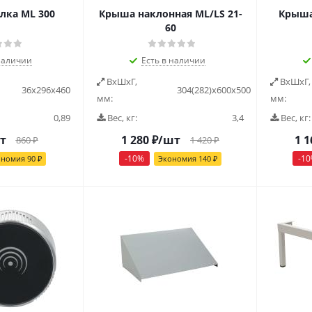
лка ML 300
Крыша наклонная ML/LS 21-
Крыша
60
наличии
Есть в наличии
ВxШxГ,
ВxШxГ,
36x296x460
304(282)x600x500
мм:
мм:
0,89
Вес, кг:
3,4
Вес, кг:
т
1 280
₽
/шт
1 1
860
₽
1 420
₽
-
10
%
-
10
ономия
90
₽
Экономия
140
₽