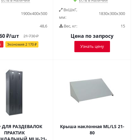
Есть в наличии
Есть в наличии
ВxШxГ,
1900x400x500
1830x300x300
мм:
48,6
Вес, кг:
15
60
₽
/шт
Цена по запросу
21 730
₽
%
Экономия
2 170
₽
Узнать цену
 ДЛЯ РАЗДЕВАЛОК
Крыша наклонная ML/LS 21-
ПРАКТИК
80
НДАЛЬНЫЙ MLH-21-