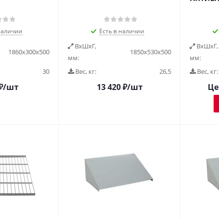
наличии
Есть в наличии
ВxШxГ,
ВxШxГ,
1860х300х500
1850х530х500
мм:
мм:
30
Вес, кг:
26,5
Вес, кг:
₽
/шт
13 420
₽
/шт
Це