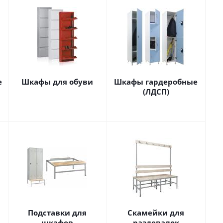
е
Шкафы для обуви
Шкафы гардеробные
(ЛДСП)
Подставки для
Скамейки для
шкафов
раздевалок