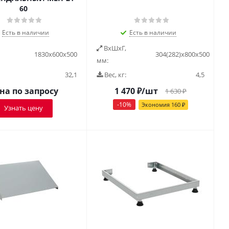
60
Есть в наличии
Есть в наличии
ВxШxГ,
1830x600x500
304(282)x800x500
мм:
32,1
Вес, кг:
4,5
на по запросу
1 470
₽
/шт
1 630
₽
-
10
%
Экономия
160
₽
Узнать цену