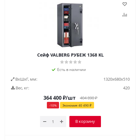
Сейф VALBERG РУБЕЖ 1368 KL
Есть в наличии
ВxШxГ, мм:
1320х680х510
Вес, кг:
420
364 400
₽
/шт
404 890
₽
-
10
%
Экономия
40 490
₽
В корзину