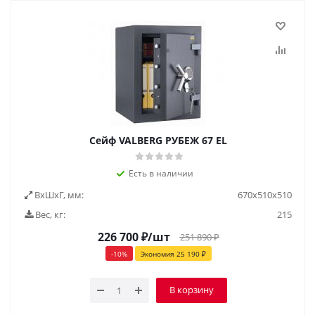
Сейф VALBERG РУБЕЖ 67 EL
Есть в наличии
ВxШxГ, мм:
670х510х510
Вес, кг:
215
226 700
₽
/шт
251 890
₽
-
10
%
Экономия
25 190
₽
В корзину