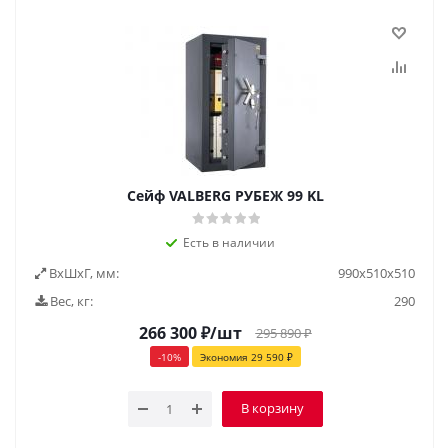
Сейф VALBERG РУБЕЖ 99 KL
Есть в наличии
ВxШxГ, мм:
990х510х510
Вес, кг:
290
266 300
₽
/шт
295 890
₽
-
10
%
Экономия
29 590
₽
В корзину