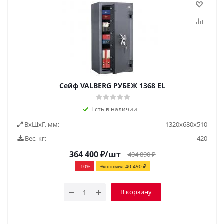
Сейф VALBERG РУБЕЖ 1368 EL
Есть в наличии
ВxШxГ, мм:
1320х680х510
Вес, кг:
420
364 400
₽
/шт
404 890
₽
-
10
%
Экономия
40 490
₽
В корзину