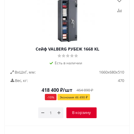
Сейф VALBERG РУБЕЖ 1668 KL
Есть в наличии
ВxШxГ, мм:
1660х680х510
Вес, кг:
470
418 400
₽
/шт
464 890
₽
-
10
%
Экономия
46 490
₽
В корзину