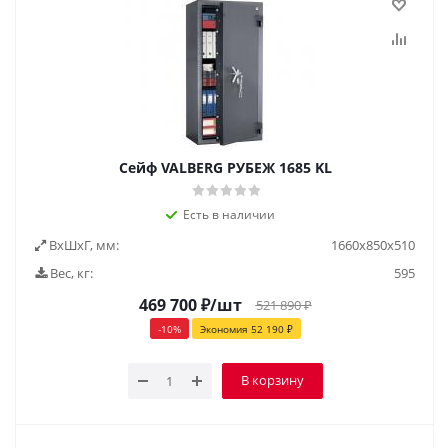
Сейф VALBERG РУБЕЖ 1685 KL
Есть в наличии
ВxШxГ, мм:
1660х850х510
Вес, кг:
595
469 700
₽
/шт
521 890
₽
-
10
%
Экономия
52 190
₽
В корзину