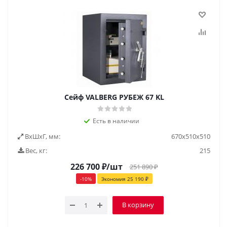
Сейф VALBERG РУБЕЖ 67 KL
Есть в наличии
ВxШxГ, мм:
670х510х510
Вес, кг:
215
226 700
₽
/шт
251 890
₽
-
10
%
Экономия
25 190
₽
В корзину