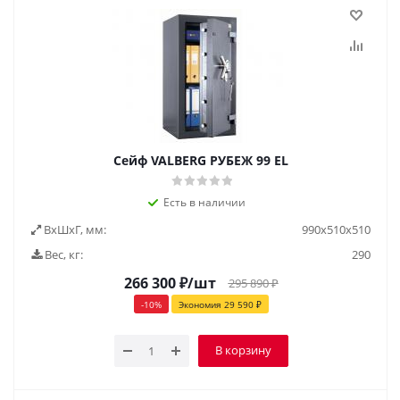
Сейф VALBERG РУБЕЖ 99 EL
Есть в наличии
ВxШxГ, мм:
990х510х510
Вес, кг:
290
266 300
₽
/шт
295 890
₽
-
10
%
Экономия
29 590
₽
В корзину