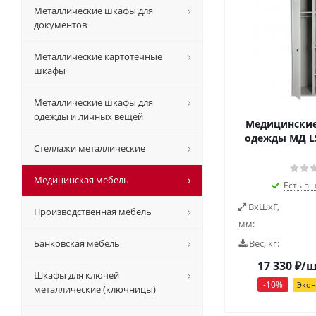
Металлические шкафы для
документов
Металлические картотечные
шкафы
Металлические шкафы для
одежды и личных вещей
Медицински
одежды МД LS 
Стеллажи металлические
Медицинская мебель
Есть в 
ВxШxГ,
Производственная мебель
мм:
Банковская мебель
Вес, кг:
17 330
₽
/
Шкафы для ключей
-
10
%
Эко
металлические (ключницы)