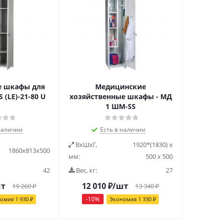
е шкафы для
Медицинские
(LE)-21-80 U
хозяйственные шкафы - МД
1 ШМ-SS
наличии
Есть в наличии
ВxШxГ,
1920*(1830) х
1860х813х500
мм:
500 х 500
42
Вес, кг:
27
шт
12 010
₽
/шт
19 260
₽
13 340
₽
-
10
%
номия
1 930
₽
Экономия
1 330
₽