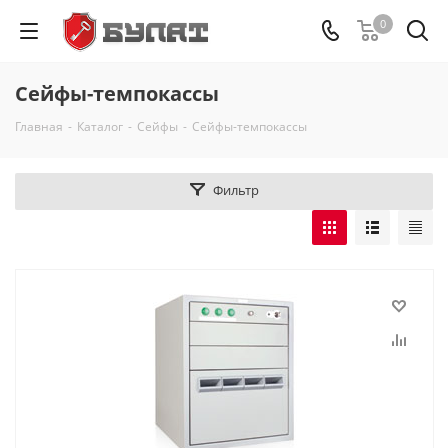
0
Сейфы-темпокассы
Главная
-
Каталог
-
Сейфы
-
Сейфы-темпокассы
Фильтр