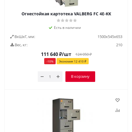
Огнестойкая картотека VALBERG FC 4Е-KK
Есть в наличии
ВxШxГ, мм:
1500х545х653
Вес, кг:
210
111 640
₽
/шт
124 050
₽
-
10
%
Экономия
12 410
₽
В корзину