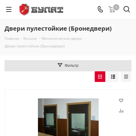
0
Двери пулестойкие (Бронедвери)
Главная
-
Каталог
-
Металлические двери
-
Двери пулестойкие (Бронедвери)
Фильтр