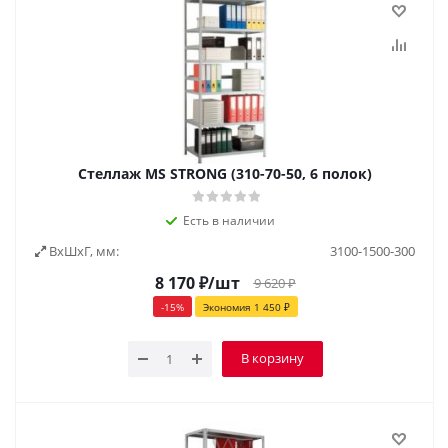
Стеллаж MS STRONG (310-70-50, 6 полок)
Есть в наличии
ВxШxГ, мм:
3100-1500-300
8 170
₽
/шт
9 620
₽
-
15
%
Экономия
1 450
₽
В корзину