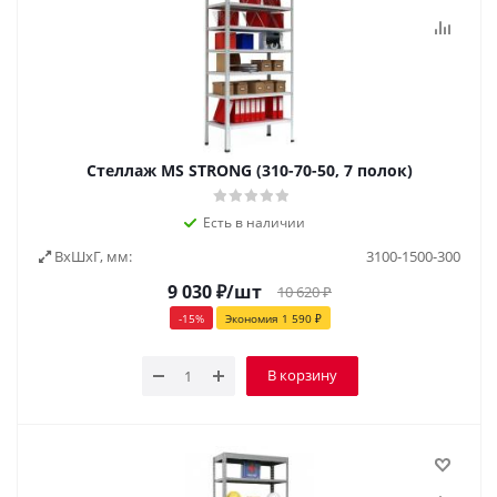
Стеллаж MS STRONG (310-70-50, 7 полок)
Есть в наличии
ВxШxГ, мм:
3100-1500-300
9 030
₽
/шт
10 620
₽
-
15
%
Экономия
1 590
₽
В корзину