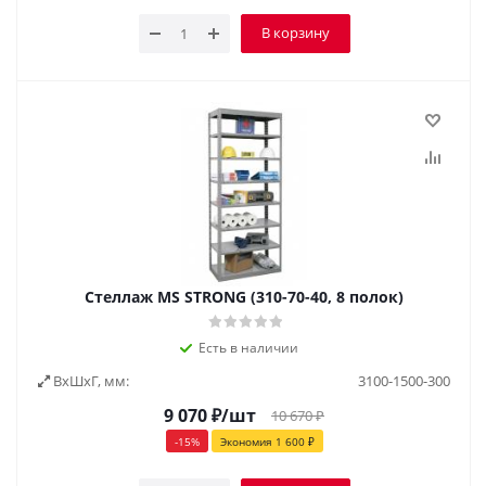
В корзину
Стеллаж MS STRONG (310-70-40, 8 полок)
Есть в наличии
ВxШxГ, мм:
3100-1500-300
9 070
₽
/шт
10 670
₽
-
15
%
Экономия
1 600
₽