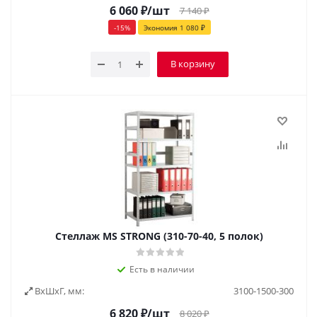
6 060
₽
/шт
7 140
₽
-
15
%
Экономия
1 080
₽
В корзину
Стеллаж MS STRONG (310-70-40, 5 полок)
Есть в наличии
ВxШxГ, мм:
3100-1500-300
6 820
₽
/шт
8 020
₽