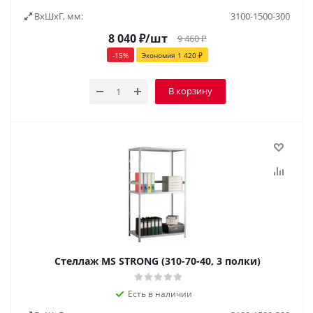
ВxШxГ, мм:
3100-1500-300
8 040
₽
/шт
9 460
₽
-
15
%
Экономия
1 420
₽
В корзину
Стеллаж MS STRONG (310-70-40, 3 полки)
Есть в наличии