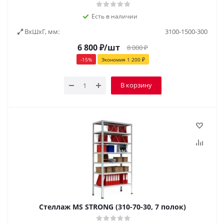
Есть в наличии
ВxШxГ, мм:
3100-1500-300
6 800
₽
/шт
8 000
₽
-
15
%
Экономия
1 200
₽
В корзину
Стеллаж MS STRONG (310-70-30, 7 полок)