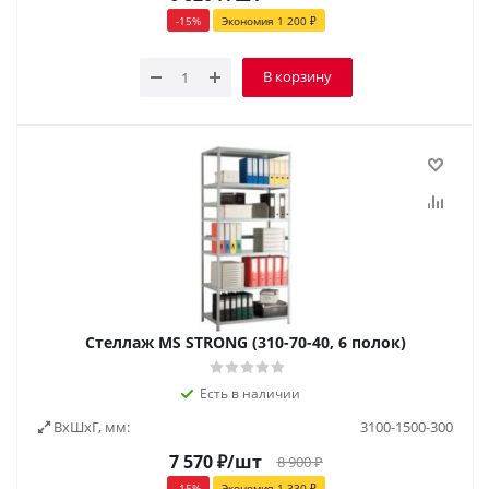
-
15
%
Экономия
1 200
₽
В корзину
Стеллаж MS STRONG (310-70-40, 6 полок)
Есть в наличии
ВxШxГ, мм:
3100-1500-300
7 570
₽
/шт
8 900
₽
-
15
%
Экономия
1 330
₽