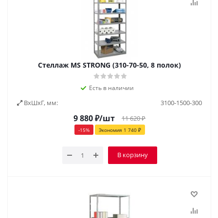
Стеллаж MS STRONG (310-70-50, 8 полок)
Есть в наличии
ВxШxГ, мм:
3100-1500-300
9 880
₽
/шт
11 620
₽
-
15
%
Экономия
1 740
₽
В корзину