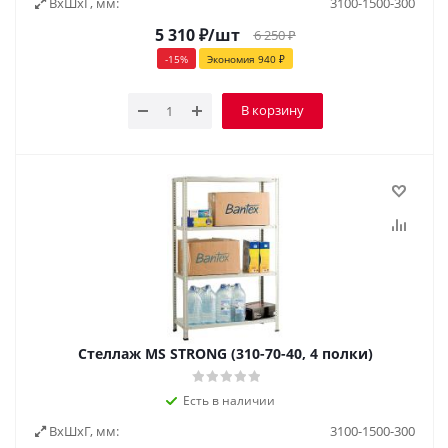
ВxШxГ, мм:
3100-1500-300
5 310
₽
/шт
6 250
₽
-
15
%
Экономия
940
₽
В корзину
Стеллаж MS STRONG (310-70-40, 4 полки)
Есть в наличии
ВxШxГ, мм:
3100-1500-300