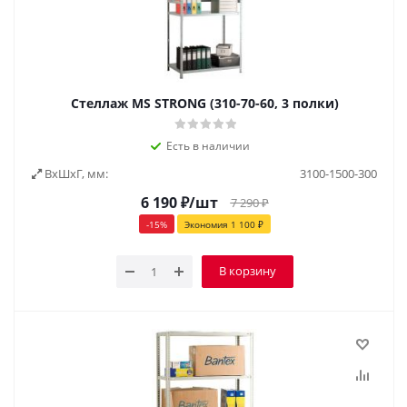
Стеллаж MS STRONG (310-70-60, 3 полки)
Есть в наличии
ВxШxГ, мм:
3100-1500-300
6 190
₽
/шт
7 290
₽
-
15
%
Экономия
1 100
₽
В корзину