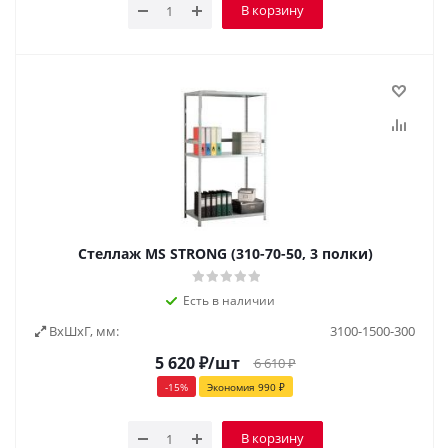
В корзину
Стеллаж MS STRONG (310-70-50, 3 полки)
Есть в наличии
ВxШxГ, мм:
3100-1500-300
5 620
₽
/шт
6 610
₽
-
15
%
Экономия
990
₽
В корзину