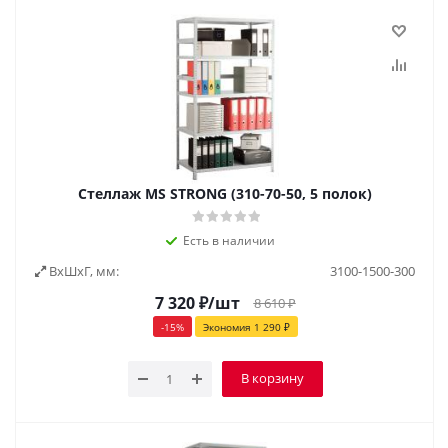
Стеллаж MS STRONG (310-70-50, 5 полок)
Есть в наличии
ВxШxГ, мм:
3100-1500-300
7 320
₽
/шт
8 610
₽
-
15
%
Экономия
1 290
₽
В корзину