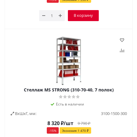
В корзину
Стеллаж MS STRONG (310-70-40, 7 полок)
Есть в наличии
ВxШxГ, мм:
3100-1500-300
8 320
₽
/шт
9 790
₽
-
15
%
Экономия
1 470
₽