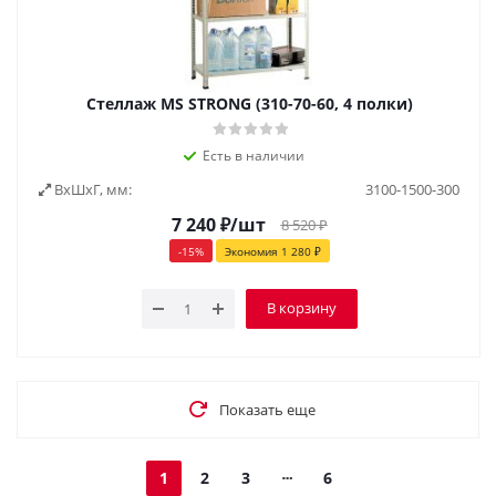
Стеллаж MS STRONG (310-70-60, 4 полки)
Есть в наличии
ВxШxГ, мм:
3100-1500-300
7 240
₽
/шт
8 520
₽
-
15
%
Экономия
1 280
₽
В корзину
Показать еще
1
2
3
6