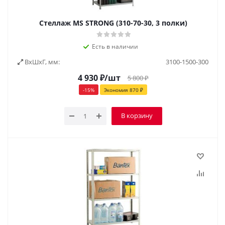
Стеллаж MS STRONG (310-70-30, 3 полки)
Есть в наличии
ВxШxГ, мм:
3100-1500-300
4 930
₽
/шт
5 800
₽
-
15
%
Экономия
870
₽
В корзину