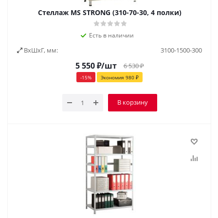
Стеллаж MS STRONG (310-70-30, 4 полки)
Есть в наличии
ВxШxГ, мм:
3100-1500-300
5 550
₽
/шт
6 530
₽
-
15
%
Экономия
980
₽
В корзину