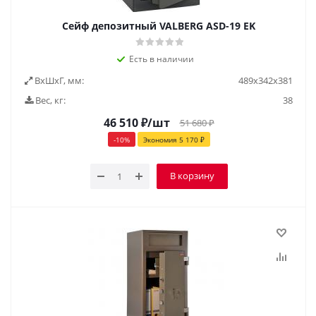
Сейф депозитный VALBERG ASD-19 EK
Есть в наличии
ВxШxГ, мм:
489х342х381
Вес, кг:
38
46 510
₽
/шт
51 680
₽
-
10
%
Экономия
5 170
₽
В корзину