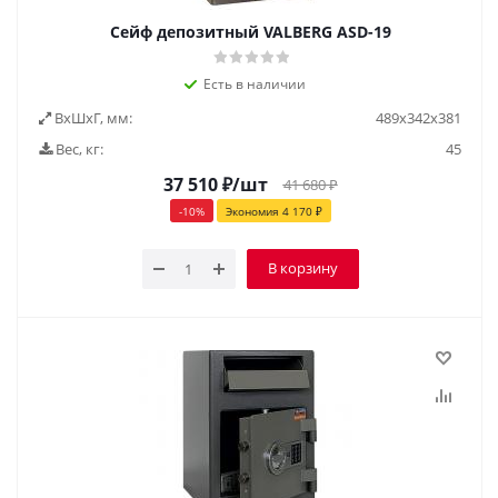
Сейф депозитный VALBERG ASD-19
Есть в наличии
ВxШxГ, мм:
489х342х381
Вес, кг:
45
37 510
₽
/шт
41 680
₽
-
10
%
Экономия
4 170
₽
В корзину