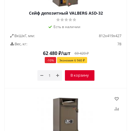
Сейф депозитный VALBERG ASD-32
Есть в наличии
ВxШxГ, мм:
812х419х427
Вес, кг:
78
62 480
₽
/шт
69 420
₽
-
10
%
Экономия
6 940
₽
В корзину