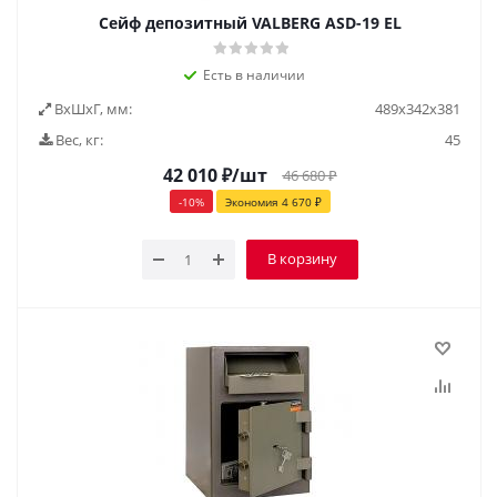
Сейф депозитный VALBERG ASD-19 EL
Есть в наличии
ВxШxГ, мм:
489х342х381
Вес, кг:
45
42 010
₽
/шт
46 680
₽
-
10
%
Экономия
4 670
₽
В корзину