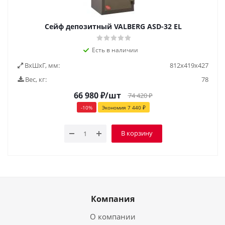
Сейф депозитный VALBERG ASD-32 EL
Есть в наличии
ВxШxГ, мм:
812х419х427
Вес, кг:
78
66 980
₽
/шт
74 420
₽
-
10
%
Экономия
7 440
₽
В корзину
Компания
О компании