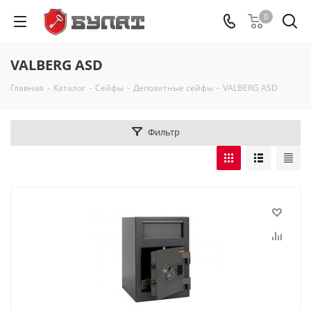
0
VALBERG ASD
Главная
-
Каталог
-
Сейфы
-
Депозитные сейфы
-
VALBERG ASD
Фильтр