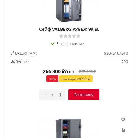
Сейф VALBERG РУБЕЖ 99 EL
Есть в наличии
ВxШxГ, мм:
990х510х510
Вес, кг:
290
266 300
₽
/шт
295 890
₽
-
10
%
Экономия
29 590
₽
В корзину