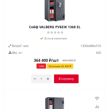
Сейф VALBERG РУБЕЖ 1368 EL
Есть в наличии
ВxШxГ, мм:
1320х680х510
Вес, кг:
420
364 400
₽
/шт
404 890
₽
-
10
%
Экономия
40 490
₽
В корзину