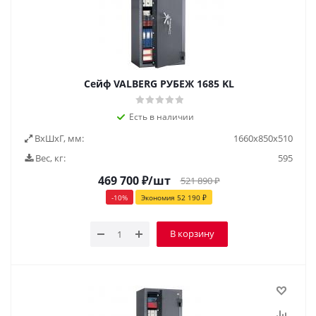
Сейф VALBERG РУБЕЖ 1685 KL
Есть в наличии
ВxШxГ, мм:
1660х850х510
Вес, кг:
595
469 700
₽
/шт
521 890
₽
-
10
%
Экономия
52 190
₽
В корзину