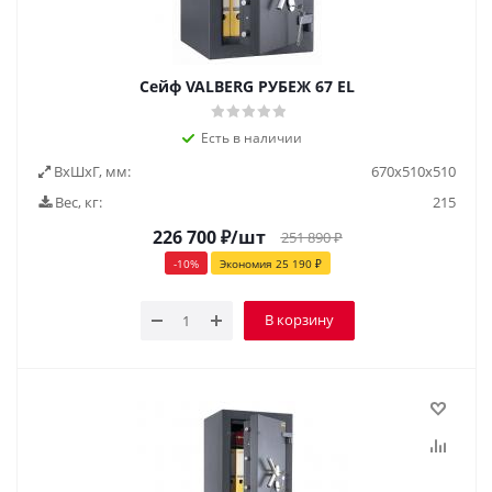
Сейф VALBERG РУБЕЖ 67 EL
Есть в наличии
ВxШxГ, мм:
670х510х510
Вес, кг:
215
226 700
₽
/шт
251 890
₽
-
10
%
Экономия
25 190
₽
В корзину