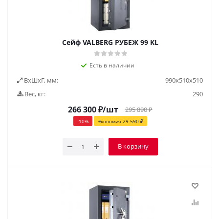
Сейф VALBERG РУБЕЖ 99 KL
Есть в наличии
ВxШxГ, мм:
990х510х510
Вес, кг:
290
266 300
₽
/шт
295 890
₽
-
10
%
Экономия
29 590
₽
В корзину