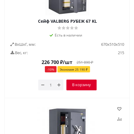
Сейф VALBERG РУБЕЖ 67 KL
Есть в наличии
ВxШxГ, мм:
670х510х510
Вес, кг:
215
226 700
₽
/шт
251 890
₽
-
10
%
Экономия
25 190
₽
В корзину