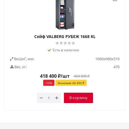
Сейф VALBERG РУБЕЖ 1668 KL
Есть в наличии
ВxШxГ, мм:
1660х680х510
Вес, кг:
470
418 400
₽
/шт
464 890
₽
-
10
%
Экономия
46 490
₽
В корзину