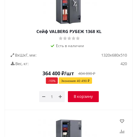
Сейф VALBERG РУБЕЖ 1368 KL
Есть в наличии
ВxШxГ, мм:
1320х680х510
Вес, кг:
420
364 400
₽
/шт
404 890
₽
-
10
%
Экономия
40 490
₽
В корзину