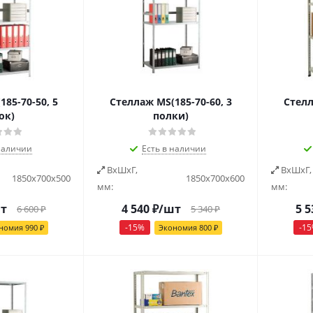
85-70-50, 5
Стеллаж MS(185-70-60, 3
Стелл
ок)
полки)
наличии
Есть в наличии
ВxШxГ,
ВxШxГ,
1850х700х500
1850х700х600
мм:
мм:
т
4 540
₽
/шт
5 5
6 600
₽
5 340
₽
-
15
%
-
15
номия
990
₽
Экономия
800
₽