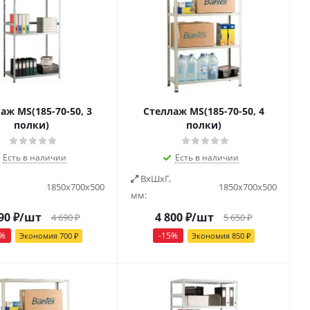
аж MS(185-70-50, 3
Стеллаж MS(185-70-50, 4
полки)
полки)
Есть в наличии
Есть в наличии
ВxШxГ,
1850х700х500
1850х700х500
мм:
90
₽
/шт
4 800
₽
/шт
4 690
₽
5 650
₽
%
-
15
%
Экономия
700
₽
Экономия
850
₽