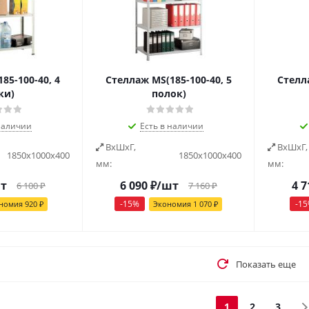
85-100-40, 4
Стеллаж MS(185-100-40, 5
Стелла
ки)
полок)
наличии
Есть в наличии
ВxШxГ,
ВxШxГ,
1850х1000х400
1850х1000х400
мм:
мм:
т
6 090
₽
/шт
4 7
6 100
₽
7 160
₽
-
15
%
-
15
номия
920
₽
Экономия
1 070
₽
Показать еще
1
2
3