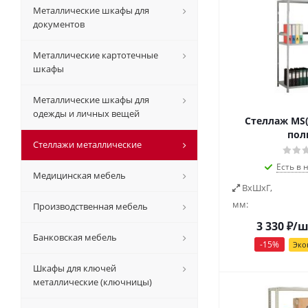
Металлические шкафы для
документов
Металлические картотечные
шкафы
Металлические шкафы для
одежды и личных вещей
Стеллаж MS(1
пол
Стеллажи металлические
Есть в 
Медицинская мебель
ВxШxГ,
мм:
Производственная мебель
3 330
₽
/ш
Банковская мебель
-
15
%
Эко
Шкафы для ключей
металлические (ключницы)