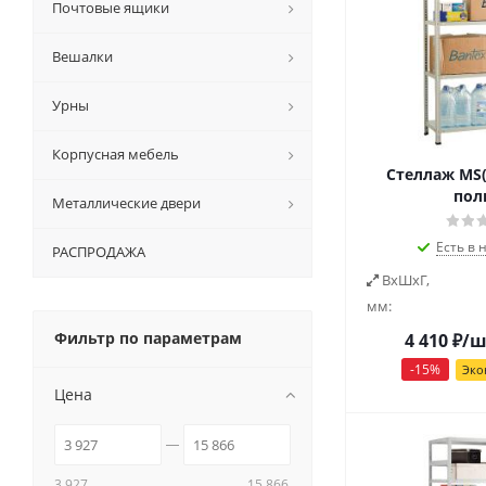
Почтовые ящики
Вешалки
Урны
Корпусная мебель
Стеллаж MS(1
пол
Металлические двери
Есть в 
РАСПРОДАЖА
ВxШxГ,
мм:
Фильтр по параметрам
4 410
₽
/ш
-
15
%
Эко
Цена
3 927
15 866