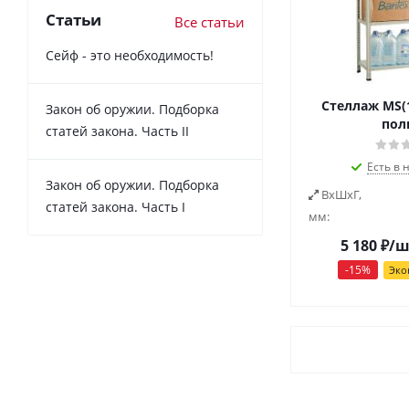
Статьи
Все статьи
Сейф - это необходимость!
Стеллаж MS(1
Закон об оружии. Подборка
пол
статей закона. Часть II
Есть в 
Закон об оружии. Подборка
ВxШxГ,
статей закона. Часть I
мм:
5 180
₽
/ш
-
15
%
Эко