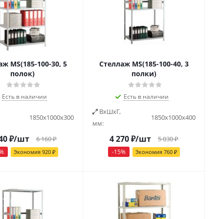
ж MS(185-100-30, 5
Стеллаж MS(185-100-40, 3
полок)
полки)
Есть в наличии
Есть в наличии
ВxШxГ,
1850х1000х300
1850х1000х400
мм:
40
₽
/шт
4 270
₽
/шт
6 160
₽
5 030
₽
%
-
15
%
Экономия
920
₽
Экономия
760
₽