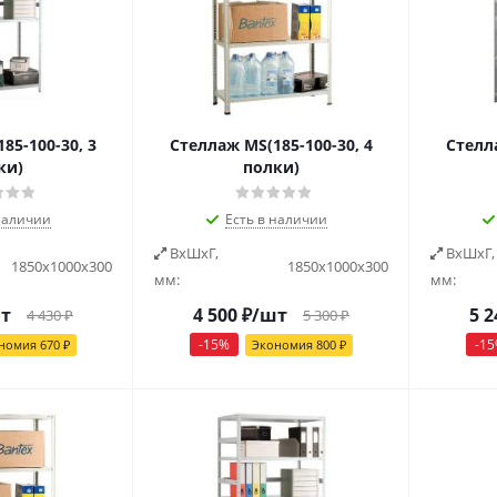
85-100-30, 3
Стеллаж MS(185-100-30, 4
Стелла
ки)
полки)
наличии
Есть в наличии
ВxШxГ,
ВxШxГ,
1850х1000х300
1850х1000х300
мм:
мм:
т
4 500
₽
/шт
5 2
4 430
₽
5 300
₽
-
15
%
-
15
номия
670
₽
Экономия
800
₽