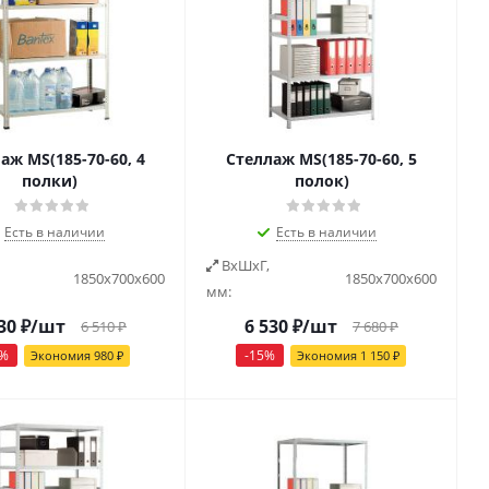
аж MS(185-70-60, 4
Стеллаж MS(185-70-60, 5
полки)
полок)
Есть в наличии
Есть в наличии
ВxШxГ,
1850х700х600
1850х700х600
мм:
30
₽
/шт
6 530
₽
/шт
6 510
₽
7 680
₽
%
-
15
%
Экономия
980
₽
Экономия
1 150
₽