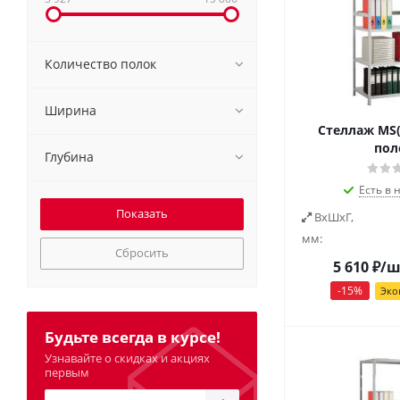
Количество полок
Ширина
Стеллаж MS(1
пол
Глубина
Есть в 
ВxШxГ,
мм:
Сбросить
5 610
₽
/ш
-
15
%
Эко
Будьте всегда в курсе!
Узнавайте о скидках и акциях
первым