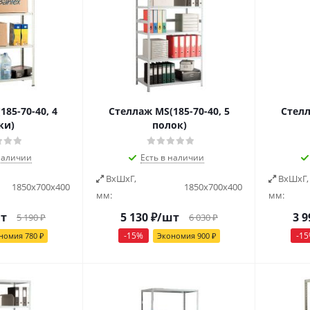
85-70-40, 4
Стеллаж MS(185-70-40, 5
Стелл
ки)
полок)
наличии
Есть в наличии
ВxШxГ,
ВxШxГ,
1850х700х400
1850х700х400
мм:
мм:
т
5 130
₽
/шт
3 9
5 190
₽
6 030
₽
-
15
%
-
15
номия
780
₽
Экономия
900
₽