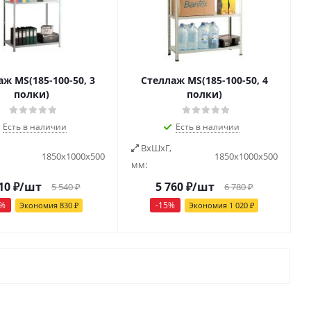
ж MS(185-100-50, 3
Стеллаж MS(185-100-50, 4
полки)
полки)
Есть в наличии
Есть в наличии
ВxШxГ,
1850х1000х500
1850х1000х500
мм:
10
₽
/шт
5 760
₽
/шт
5 540
₽
6 780
₽
%
-
15
%
Экономия
830
₽
Экономия
1 020
₽