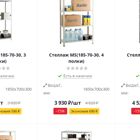
85-70-30, 3
Стеллаж MS(185-70-30, 4
Стелл
ки)
полки)
наличии
Есть в наличии
ВxШxГ,
ВxШxГ,
1850х700х300
1850х700х300
мм:
мм:
т
3 930
₽
/шт
4 5
3 920
₽
4 620
₽
-
15
%
-
15
номия
590
₽
Экономия
690
₽