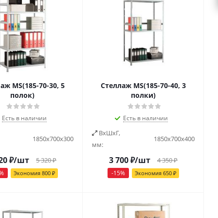
аж MS(185-70-30, 5
Стеллаж MS(185-70-40, 3
полок)
полки)
Есть в наличии
Есть в наличии
ВxШxГ,
1850х700х300
1850х700х400
мм:
20
₽
/шт
3 700
₽
/шт
5 320
₽
4 350
₽
%
-
15
%
Экономия
800
₽
Экономия
650
₽