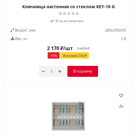
Ключница настенная со стеклом KEY-10 G
Есть в наличии
ВxШxГ, мм:
285х350х55
Вес, кг:
1,8
2 170
₽
/шт
2 420
₽
-
10
%
Экономия
250
₽
В корзину