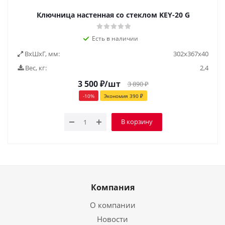
Ключница настенная со стеклом KEY-20 G
Есть в наличии
ВxШxГ, мм:
302x367x40
Вес, кг:
2,4
3 500
₽
/шт
3 890
₽
-
10
%
Экономия
390
₽
В корзину
Компания
О компании
Новости