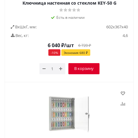
Ключница настенная со стеклом KEY-50 G
Есть в наличии
ВxШxГ, мм:
602x367x40
Вес, кг:
4,6
6 040
₽
/шт
6 720
₽
-
10
%
Экономия
680
₽
В корзину