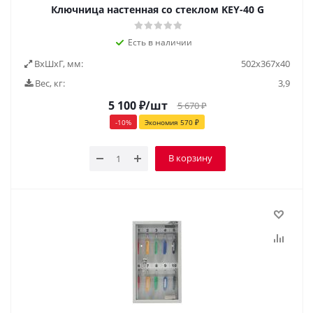
Ключница настенная со стеклом KEY-40 G
Есть в наличии
ВxШxГ, мм:
502x367x40
Вес, кг:
3,9
5 100
₽
/шт
5 670
₽
-
10
%
Экономия
570
₽
В корзину