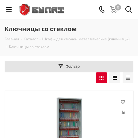
0
Ключницы со стеклом
Главная
-
Каталог
-
Шкафы для ключей металлические (ключницы)
-
Ключницы со стеклом
Фильтр