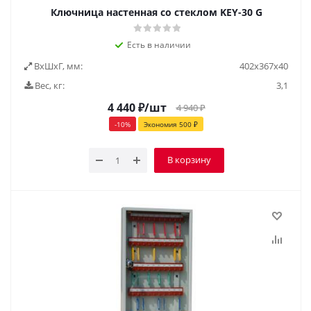
Ключница настенная со стеклом KEY-30 G
Есть в наличии
ВxШxГ, мм:
402x367x40
Вес, кг:
3,1
4 440
₽
/шт
4 940
₽
-
10
%
Экономия
500
₽
В корзину