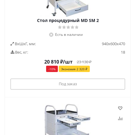
Стол процедурный MD SM 2
Есть в наличии
ВxШxГ, мм:
940x600x470
Вес, кг:
18
20 810
₽
/шт
23 130
₽
-
10
%
Экономия
2 320
₽
Под заказ