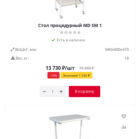
Стол процедурный MD SM 1
Есть в наличии
ВxШxГ, мм:
940x600x470
Вес, кг:
18
13 730
₽
/шт
15 260
₽
-
10
%
Экономия
1 530
₽
В корзину