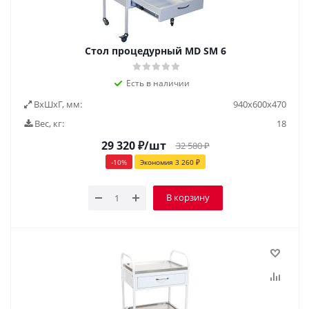
Стол процедурный MD SM 6
Есть в наличии
ВxШxГ, мм:
940x600x470
Вес, кг:
18
29 320
₽
/шт
32 580
₽
-
10
%
Экономия
3 260
₽
В корзину