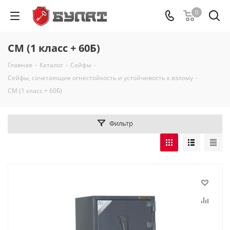
0
СМ (1 класс + 60Б)
Главная
-
Каталог
-
Сейфы
-
Сейфы, сочетающие огнестойкость и устойчивость к взлому
-
СМ (1 класс + 60Б)
Фильтр