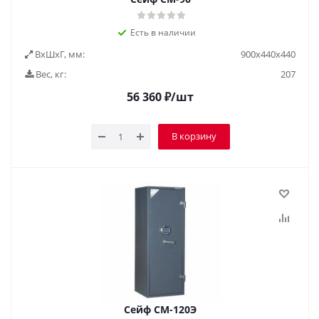
Есть в наличии
ВxШxГ, мм:
900х440х440
Вес, кг:
207
56 360
₽
/шт
В корзину
Сейф СМ-120Э