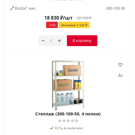
ВxШxГ, мм:
300-100-30
18 830
₽
/шт
22 150
₽
-
15
%
Экономия
3 320
₽
В корзину
Стеллаж (300-100-50, 4 полки)
Есть в наличии