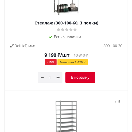
Стеллаж (300-100-60, 3 полки)
Есть в наличии
ВxШxГ, мм:
300-100-30
9 190
₽
/шт
10 810
₽
-
15
%
Экономия
1 620
₽
В корзину