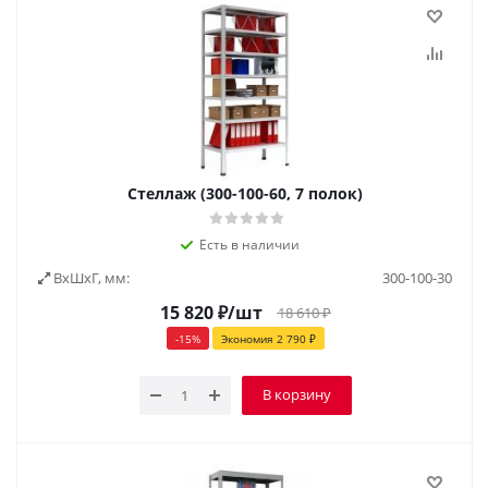
Стеллаж (300-100-60, 7 полок)
Есть в наличии
ВxШxГ, мм:
300-100-30
15 820
₽
/шт
18 610
₽
-
15
%
Экономия
2 790
₽
В корзину