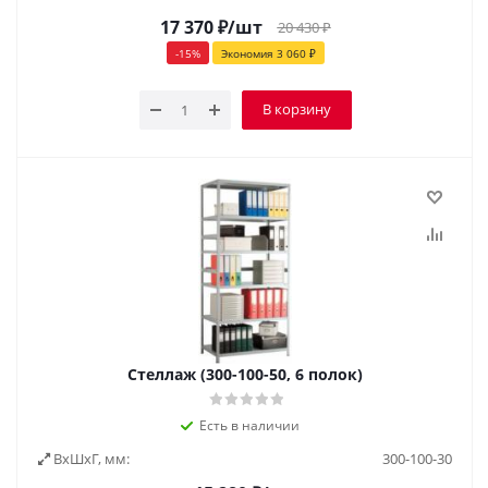
17 370
₽
/шт
20 430
₽
-
15
%
Экономия
3 060
₽
В корзину
Стеллаж (300-100-50, 6 полок)
Есть в наличии
ВxШxГ, мм:
300-100-30