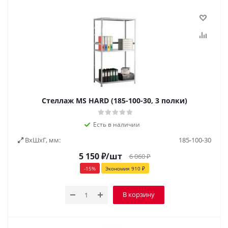
Стеллаж MS HARD (185-100-30, 3 полки)
Есть в наличии
ВxШxГ, мм:
185-100-30
5 150
₽
/шт
6 060
₽
-
15
%
Экономия
910
₽
В корзину