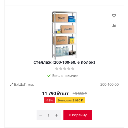
Стеллаж (200-100-50, 6 полок)
Есть в наличии
ВxШxГ, мм:
200-100-50
11 790
₽
/шт
13 880
₽
-
15
%
Экономия
2 090
₽
В корзину