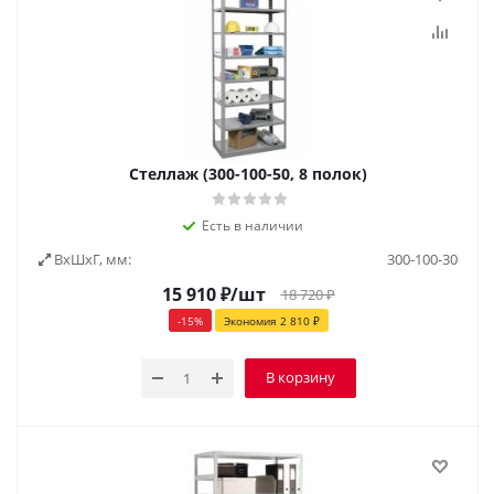
Стеллаж (300-100-50, 8 полок)
Есть в наличии
ВxШxГ, мм:
300-100-30
15 910
₽
/шт
18 720
₽
-
15
%
Экономия
2 810
₽
В корзину