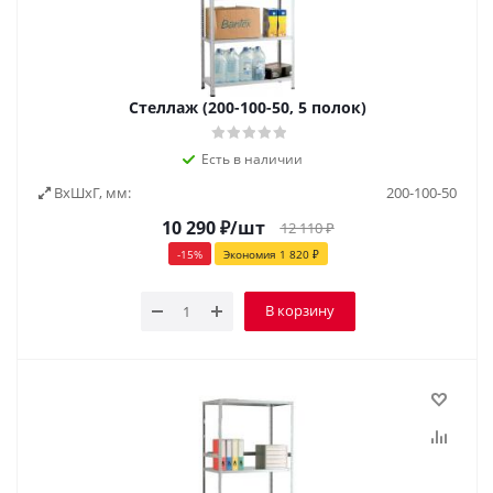
Стеллаж (200-100-50, 5 полок)
Есть в наличии
ВxШxГ, мм:
200-100-50
10 290
₽
/шт
12 110
₽
-
15
%
Экономия
1 820
₽
В корзину