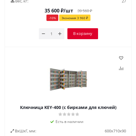
Вес, кг:
27
35 600
₽
/шт
39 560
₽
-
10
%
Экономия
3 960
₽
В корзину
Ключница KEY-400 (с бирками для ключей)
Есть в наличии
ВxШxГ, мм:
600x710x90