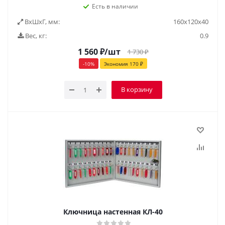
Есть в наличии
ВxШxГ, мм:
160х120х40
Вес, кг:
0.9
1 560
₽
/шт
1 730
₽
-
10
%
Экономия
170
₽
В корзину
Ключница настенная КЛ-40