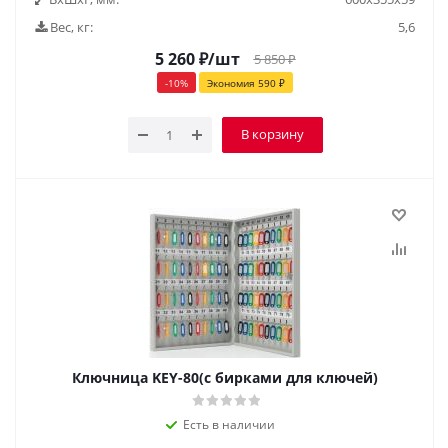
Вес, кг:
5,6
5 260
₽
/шт
5 850
₽
-
10
%
Экономия
590
₽
В корзину
Ключница KEY-80(с бирками для ключей)
Есть в наличии