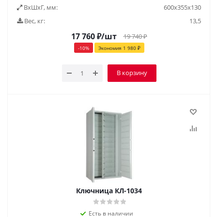
ВxШxГ, мм:
600x355x130
Вес, кг:
13,5
17 760
₽
/шт
19 740
₽
-
10
%
Экономия
1 980
₽
В корзину
Ключница КЛ-1034
Есть в наличии