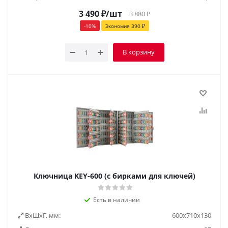
3 490
₽
/шт
3 880
₽
-
10
%
Экономия
390
₽
В корзину
Ключница KEY-600 (с бирками для ключей)
Есть в наличии
ВxШxГ, мм:
600x710x130