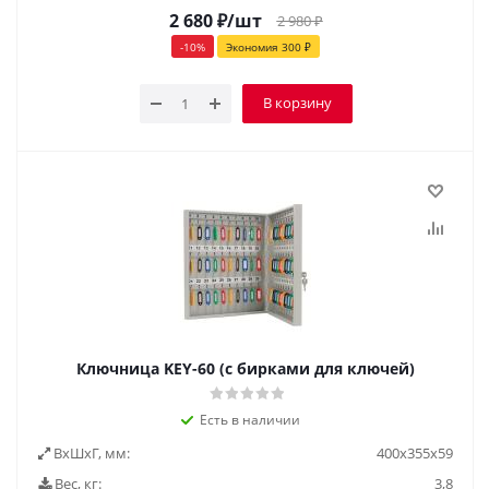
2 680
₽
/шт
2 980
₽
-
10
%
Экономия
300
₽
В корзину
Ключница KEY-60 (с бирками для ключей)
Есть в наличии
ВxШxГ, мм:
400x355x59
Вес, кг:
3,8