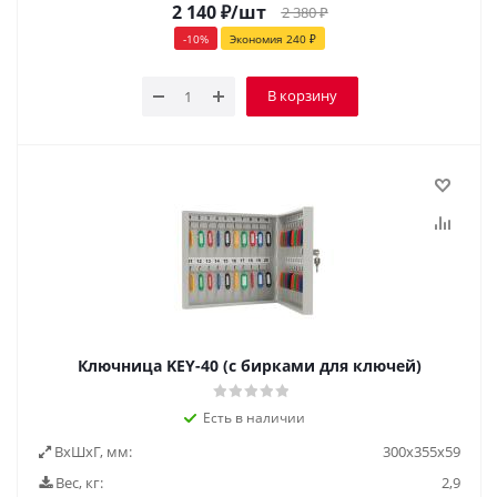
2 140
₽
/шт
2 380
₽
-
10
%
Экономия
240
₽
В корзину
Ключница KEY-40 (с бирками для ключей)
Есть в наличии
ВxШxГ, мм:
300x355x59
Вес, кг:
2,9