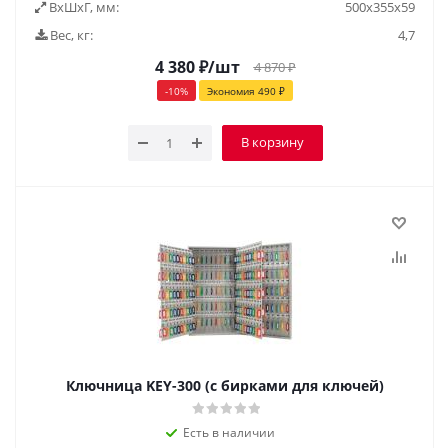
ВxШxГ, мм:
500x355x59
Вес, кг:
4,7
4 380
₽
/шт
4 870
₽
-
10
%
Экономия
490
₽
В корзину
Ключница KEY-300 (с бирками для ключей)
Есть в наличии