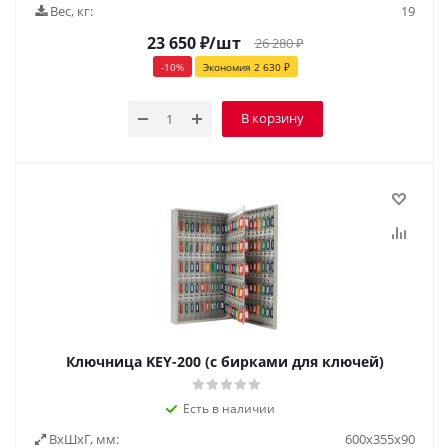
Вес, кг:
19
23 650
₽
/шт
26 280
₽
-
10
%
Экономия
2 630
₽
В корзину
Ключница KEY-200 (с бирками для ключей)
Есть в наличии
ВxШxГ, мм:
600x355x90