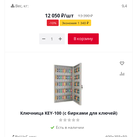
Вес, кг:
9,4
12 050
₽
/шт
13 390
₽
-
10
%
Экономия
1 340
₽
В корзину
Ключница KEY-100 (с бирками для ключей)
Есть в наличии
ВxШxГ, мм:
600x355x59