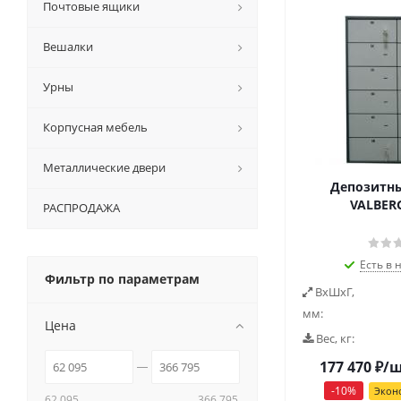
Почтовые ящики
Вешалки
Урны
Корпусная мебель
Металлические двери
Депозитны
VALBERG
РАСПРОДАЖА
Есть в 
Фильтр по параметрам
ВxШxГ,
мм:
Цена
Вес, кг:
177 470
₽
/
-
10
%
Экон
62 095
366 795