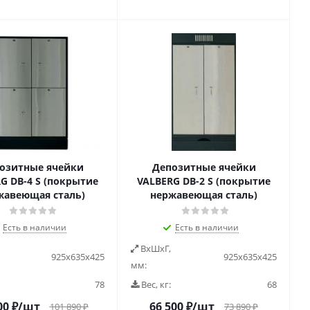
озитные ячейки
Депозитные ячейки
G DB-4 S (покрытие
VALBERG DB-2 S (покрытие
жавеющая сталь)
нержавеющая сталь)
Есть в наличии
Есть в наличии
ВxШxГ,
925х635х425
925х635х425
мм:
78
Вес, кг:
68
00
₽
/шт
66 500
₽
/шт
101 890
₽
73 890
₽