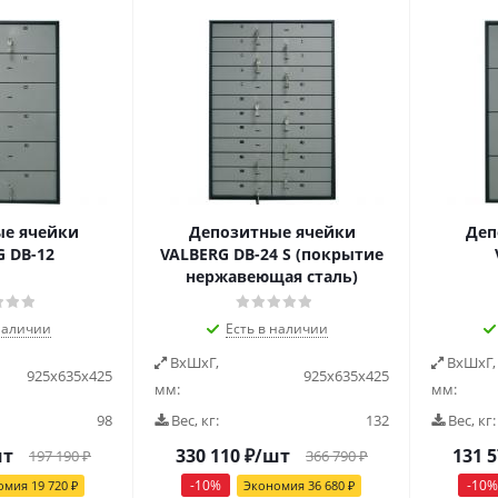
е ячейки
Депозитные ячейки
Деп
 DB-12
VALBERG DB-24 S (покрытие
нержавеющая сталь)
наличии
Есть в наличии
ВxШxГ,
ВxШxГ,
925х635х425
925х635х425
мм:
мм:
98
Вес, кг:
132
Вес, кг:
шт
330 110
₽
/шт
131 
197 190
₽
366 790
₽
-
10
%
-
10
%
омия
19 720
₽
Экономия
36 680
₽