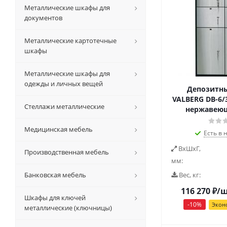
Металлические шкафы для
документов
Металлические картотечные
шкафы
Металлические шкафы для
одежды и личных вещей
Депозитны
VALBERG DB-6/
Стеллажи металлические
нержавеющ
Медицинская мебель
Есть в 
ВxШxГ,
Производственная мебель
мм:
Банковская мебель
Вес, кг:
116 270
₽
/
Шкафы для ключей
-
10
%
Экон
металлические (ключницы)