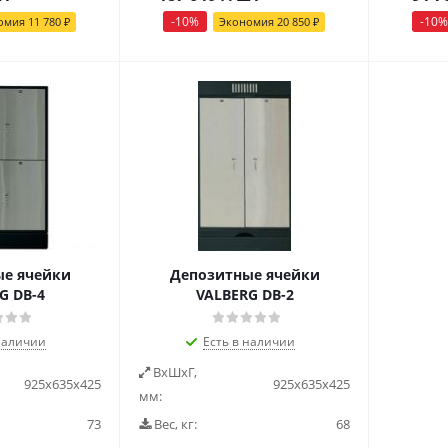
-
10
%
-
10
%
омия
11 780
₽
Экономия
20 850
₽
е ячейки
Депозитные ячейки
G DB-4
VALBERG DB-2
наличии
Есть в наличии
ВxШxГ,
925х635х425
925х635х425
мм:
73
Вес, кг:
68