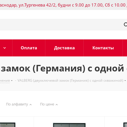
раснодар, ул.Тургенева 42/2, будни с 9.00 до 17.00, Сб с 10.00
Оплата
Доставка
Контакты
замок (Германия) с одной
анения
-
VALBERG (двухключевой замок (Германия) с одной скважиной)
По алфавиту
По цене