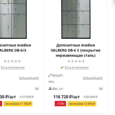
озитные ячейки
Депозитные ячейки
ALBERG DB-6/3
VALBERG DB-6 S (покрытие
нержавеющая сталь)
Есть в наличии
Есть в наличии
ВxШxГ,
925х635х425
925х635х425
мм:
84
Вес, кг:
84
830
₽
/шт
116 720
₽
/шт
117 590
₽
129 690
₽
-
10
%
Экономия
11 760
₽
Экономия
12 970
₽