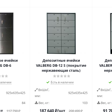
е ячейки
Депозитные ячейки
Деп
G DB-6
VALBERG DB-12 S (покрытие
VALBER
нержавеющая сталь)
нер
наличии
Есть в наличии
ВxШxГ,
ВxШxГ,
925х635х425
925х635х425
мм:
мм:
84
Вес, кг:
103
Вес, кг:
шт
187 640
₽
/шт
91 7
117 790
₽
208 490
₽