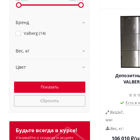
Бренд
Valberg (
14
)
Вес, кг
Цвет
Депозитны
VALBER
Сбросить
Есть в 
ВxШxГ,
мм:
Вес, кг:
Будьте всегда в курсе!
Узнавайте о скидках и акциях
106 010
₽
/