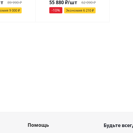
шт
55 880
₽
/шт
89 990
₽
62 090
₽
-
10
%
номия
9 000
₽
Экономия
6 210
₽
Помощь
Будьте всег