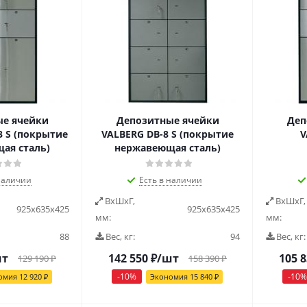
е ячейки
Депозитные ячейки
Деп
3 S (покрытие
VALBERG DB-8 S (покрытие
V
ая сталь)
нержавеющая сталь)
наличии
Есть в наличии
ВxШxГ,
ВxШxГ,
925х635х425
925х635х425
мм:
мм:
88
Вес, кг:
94
Вес, кг:
шт
142 550
₽
/шт
105 
129 190
₽
158 390
₽
-
10
%
-
10
%
омия
12 920
₽
Экономия
15 840
₽