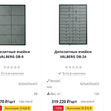
озитные ячейки
Депозитные ячейки
VALBERG DB-8
VALBERG DB-24
Есть в наличии
Есть в наличии
ВxШxГ,
925х635х425
925х635х425
мм:
88
Вес, кг:
126
570
₽
/шт
319 220
₽
/шт
146 190
₽
354 690
₽
-
10
%
Экономия
14 620
₽
Экономия
35 470
₽