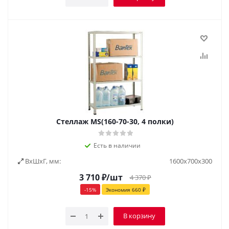
Стеллаж MS(160-70-30, 4 полки)
Есть в наличии
ВxШxГ, мм:
1600х700х300
3 710
₽
/шт
4 370
₽
-
15
%
Экономия
660
₽
В корзину