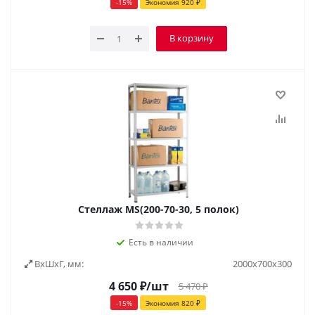
-
15
%
Экономия
920
₽
В корзину
Стеллаж MS(200-70-30, 5 полок)
Есть в наличии
ВxШxГ, мм:
2000х700х300
4 650
₽
/шт
5 470
₽
-
15
%
Экономия
820
₽