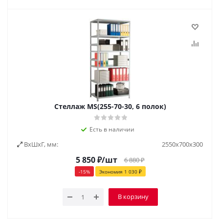
Стеллаж MS(255-70-30, 6 полок)
Есть в наличии
ВxШxГ, мм:
2550х700х300
5 850
₽
/шт
6 880
₽
-
15
%
Экономия
1 030
₽
В корзину