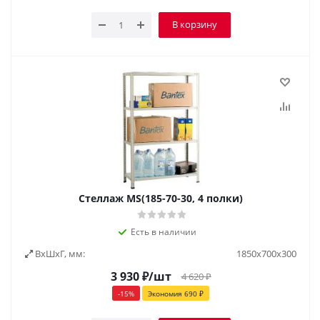
В корзину
Стеллаж MS(185-70-30, 4 полки)
Есть в наличии
ВxШxГ, мм:
1850х700х300
3 930
₽
/шт
4 620
₽
-
15
%
Экономия
690
₽