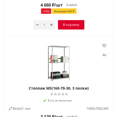
4 660
₽
/шт
5 490
₽
-
15
%
Экономия
830
₽
В корзину
Стеллаж MS(160-70-30, 3 полки)
Есть в наличии
ВxШxГ, мм:
1600х700х300
3 120
₽
/шт
3 670
₽