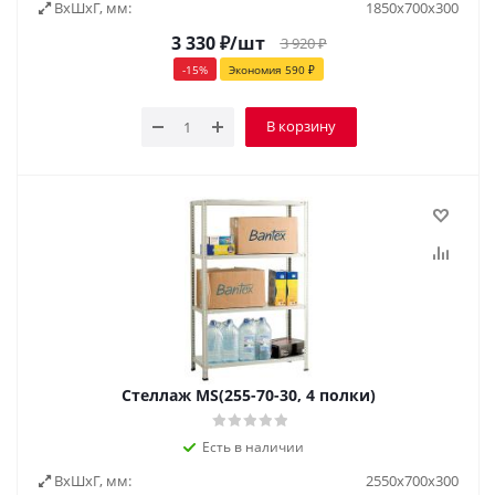
ВxШxГ, мм:
1850х700х300
3 330
₽
/шт
3 920
₽
-
15
%
Экономия
590
₽
В корзину
Стеллаж MS(255-70-30, 4 полки)
Есть в наличии
ВxШxГ, мм:
2550х700х300