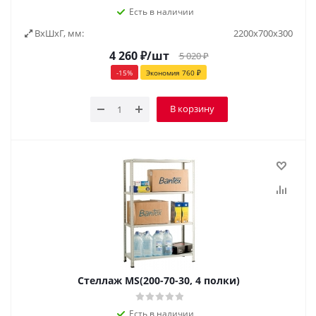
Есть в наличии
ВxШxГ, мм:
2200х700х300
4 260
₽
/шт
5 020
₽
-
15
%
Экономия
760
₽
В корзину
Стеллаж MS(200-70-30, 4 полки)
Есть в наличии