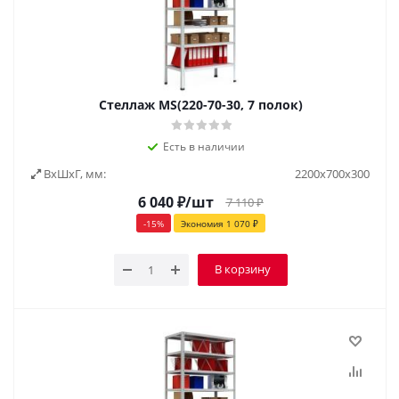
Стеллаж MS(220-70-30, 7 полок)
Есть в наличии
ВxШxГ, мм:
2200х700х300
6 040
₽
/шт
7 110
₽
-
15
%
Экономия
1 070
₽
В корзину