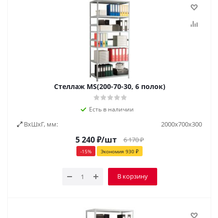
Стеллаж MS(200-70-30, 6 полок)
Есть в наличии
ВxШxГ, мм:
2000х700х300
5 240
₽
/шт
6 170
₽
-
15
%
Экономия
930
₽
В корзину