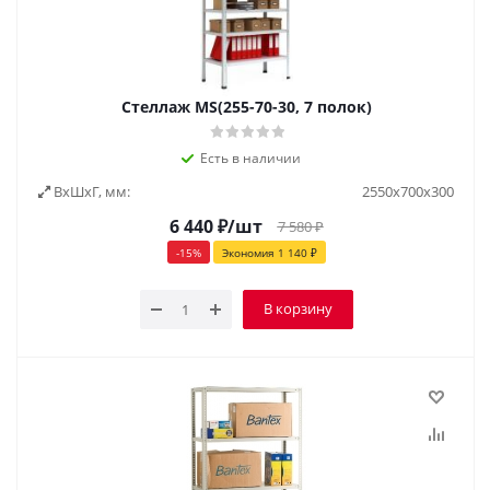
Стеллаж MS(255-70-30, 7 полок)
Есть в наличии
ВxШxГ, мм:
2550х700х300
6 440
₽
/шт
7 580
₽
-
15
%
Экономия
1 140
₽
В корзину