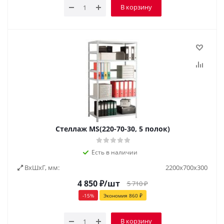
В корзину
Стеллаж MS(220-70-30, 5 полок)
Есть в наличии
ВxШxГ, мм:
2200х700х300
4 850
₽
/шт
5 710
₽
-
15
%
Экономия
860
₽
В корзину