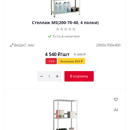
Стеллаж MS(200-70-40, 4 полки)
Есть в наличии
ВxШxГ, мм:
2000х700х400
4 540
₽
/шт
5 340
₽
-
15
%
Экономия
800
₽
В корзину