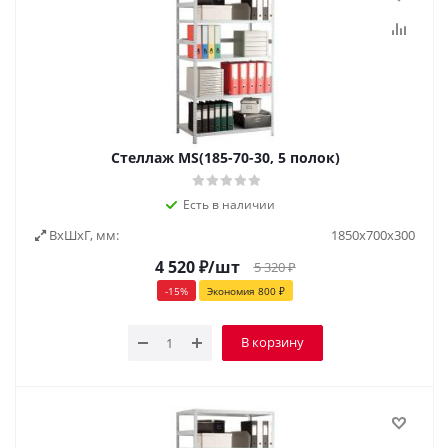
Стеллаж MS(185-70-30, 5 полок)
Есть в наличии
ВxШxГ, мм:
1850х700х300
4 520
₽
/шт
5 320
₽
-
15
%
Экономия
800
₽
В корзину