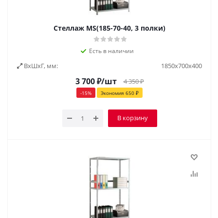
Стеллаж MS(185-70-40, 3 полки)
Есть в наличии
ВxШxГ, мм:
1850х700х400
3 700
₽
/шт
4 350
₽
-
15
%
Экономия
650
₽
В корзину