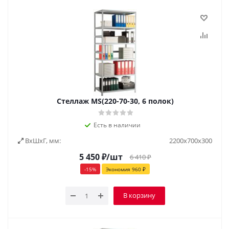
Стеллаж MS(220-70-30, 6 полок)
Есть в наличии
ВxШxГ, мм:
2200х700х300
5 450
₽
/шт
6 410
₽
-
15
%
Экономия
960
₽
В корзину