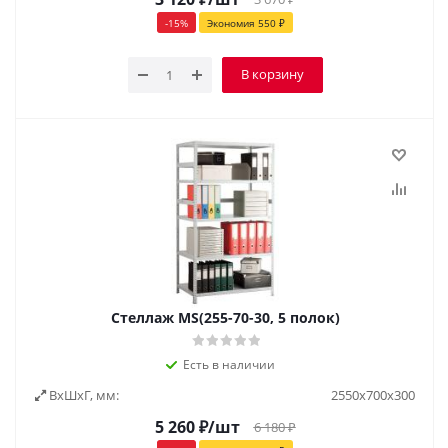
-
15
%
Экономия
550
₽
В корзину
Стеллаж MS(255-70-30, 5 полок)
Есть в наличии
ВxШxГ, мм:
2550х700х300
5 260
₽
/шт
6 180
₽