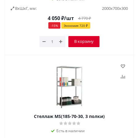
ВxШxГ, мм:
2000х700х300
4 050
₽
/шт
4 770
₽
-
15
%
Экономия
720
₽
В корзину
Стеллаж MS(185-70-30, 3 полки)
Есть в наличии