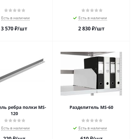
Есть в наличии
Есть в наличии
3 570
₽
/шт
2 830
₽
/шт
ель ребра полки MS-
Разделитель MS-60
120
Есть в наличии
Есть в наличии
220
₽
/шт
610
₽
/шт