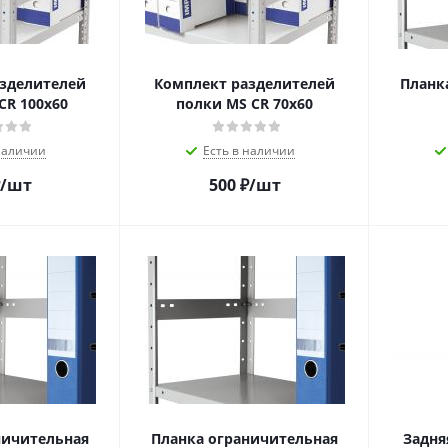
зделителей
Комплект разделителей
Планк
CR 100x60
полки MS CR 70x60
наличии
Есть в наличии
/шт
500
₽
/шт
ничительная
Планка ограничительная
Задня