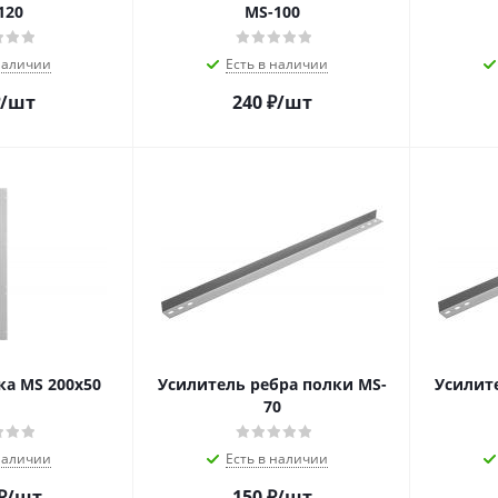
120
MS-100
наличии
Есть в наличии
/шт
240
₽
/шт
ка MS 200х50
Усилитель ребра полки MS-
Усилит
70
наличии
Есть в наличии
₽
/шт
150
₽
/шт