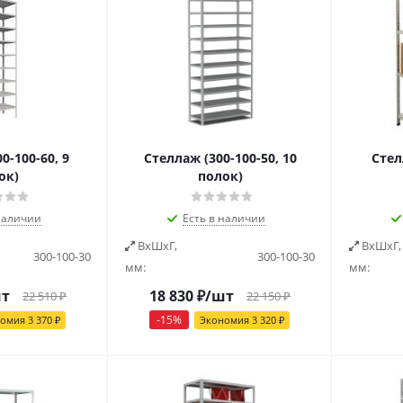
0-100-60, 9
Стеллаж (300-100-50, 10
Стел
ок)
полок)
наличии
Есть в наличии
ВxШxГ,
ВxШxГ,
300-100-30
300-100-30
мм:
мм:
шт
18 830
₽
/шт
22 510
₽
22 150
₽
-
15
%
номия
3 370
₽
Экономия
3 320
₽