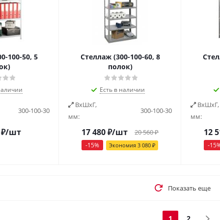
0-100-50, 5
Стеллаж (300-100-60, 8
Стел
ок)
полок)
наличии
Есть в наличии
ВxШxГ,
ВxШxГ,
300-100-30
300-100-30
мм:
мм:
₽
/шт
17 480
₽
/шт
12 5
20 560
₽
-
15
%
-
15
Экономия
3 080
₽
Показать еще
1
2