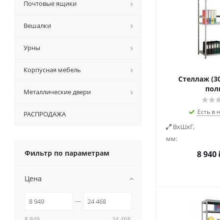
Почтовые ящики
Вешалки
Урны
Корпусная мебель
Стеллаж (30
пол
Металлические двери
Есть в 
РАСПРОДАЖА
ВxШxГ,
мм:
Фильтр по параметрам
8 940
Цена
8 949
24 468