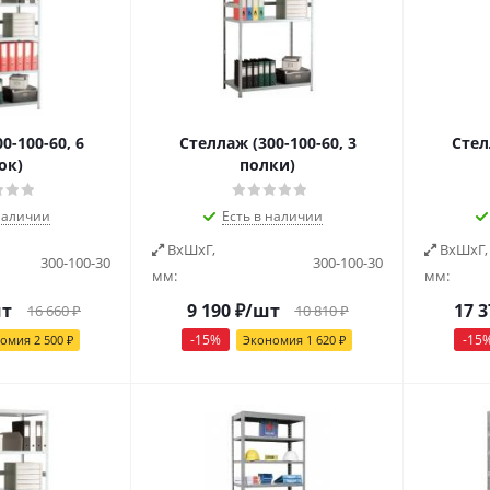
0-100-60, 6
Стеллаж (300-100-60, 3
Стел
ок)
полки)
наличии
Есть в наличии
ВxШxГ,
ВxШxГ,
300-100-30
300-100-30
мм:
мм:
шт
9 190
₽
/шт
17 3
16 660
₽
10 810
₽
-
15
%
-
15
номия
2 500
₽
Экономия
1 620
₽