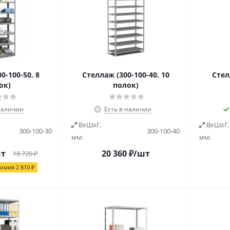
0-100-50, 8
Стеллаж (300-100-40, 10
Стел
ок)
полок)
наличии
Есть в наличии
ВxШxГ,
ВxШxГ,
300-100-30
300-100-40
мм:
мм:
шт
20 360
₽
/шт
18 720
₽
номия
2 810
₽