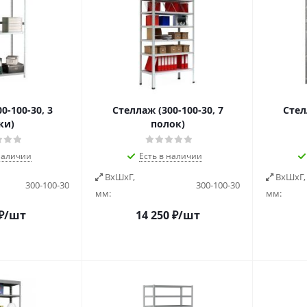
0-100-30, 3
Стеллаж (300-100-30, 7
Стел
ки)
полок)
наличии
Есть в наличии
ВxШxГ,
ВxШxГ,
300-100-30
300-100-30
мм:
мм:
₽
/шт
14 250
₽
/шт