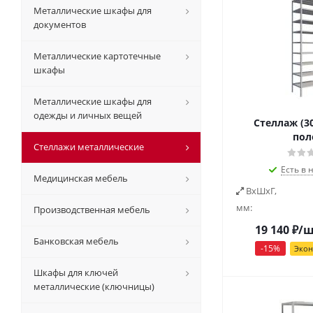
Металлические шкафы для
документов
Металлические картотечные
шкафы
Металлические шкафы для
одежды и личных вещей
Стеллаж (30
пол
Стеллажи металлические
Есть в 
Медицинская мебель
ВxШxГ,
мм:
Производственная мебель
19 140
₽
/
Банковская мебель
-
15
%
Эко
Шкафы для ключей
металлические (ключницы)