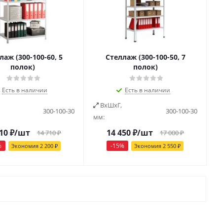
лаж (300-100-60, 5
Стеллаж (300-100-50, 7
полок)
полок)
Есть в наличии
Есть в наличии
ВxШxГ,
300-100-30
300-100-30
мм:
10
₽
/шт
14 450
₽
/шт
14 710
₽
17 000
₽
%
-
15
%
Экономия
2 200
₽
Экономия
2 550
₽