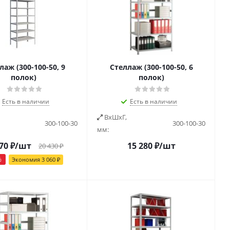
лаж (300-100-50, 9
Стеллаж (300-100-50, 6
полок)
полок)
Есть в наличии
Есть в наличии
ВxШxГ,
300-100-30
300-100-30
мм:
70
₽
/шт
15 280
₽
/шт
20 430
₽
%
Экономия
3 060
₽