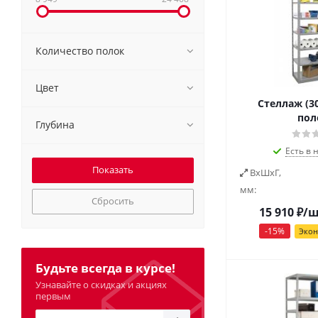
Количество полок
Цвет
Стеллаж (30
пол
Глубина
Есть в 
ВxШxГ,
мм:
Сбросить
15 910
₽
/
-
15
%
Эко
Будьте всегда в курсе!
Узнавайте о скидках и акциях
первым