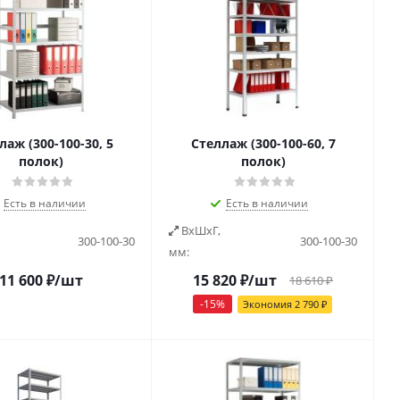
лаж (300-100-30, 5
Стеллаж (300-100-60, 7
полок)
полок)
Есть в наличии
Есть в наличии
ВxШxГ,
300-100-30
300-100-30
мм:
11 600
₽
/шт
15 820
₽
/шт
18 610
₽
-
15
%
Экономия
2 790
₽