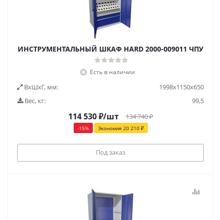
ИНСТРУМЕНТАЛЬНЫЙ ШКАФ HARD 2000-009011 ЧПУ
Есть в наличии
ВxШxГ, мм:
1998x1150x650
Вес, кг:
99,5
114 530
₽
/шт
134 740
₽
-
15
%
Экономия
20 210
₽
Под заказ