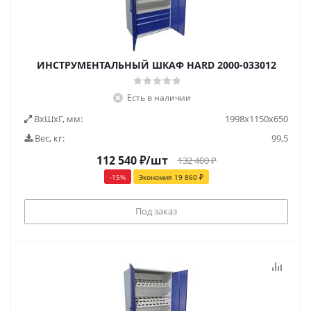
ИНСТРУМЕНТАЛЬНЫЙ ШКАФ HARD 2000-033012
Есть в наличии
ВxШxГ, мм:
1998x1150x650
Вес, кг:
99,5
112 540
₽
/шт
132 400
₽
-
15
%
Экономия
19 860
₽
Под заказ