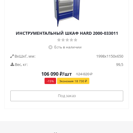
ИНСТРУМЕНТАЛЬНЫЙ ШКАФ HARD 2000-033011
Есть в наличии
ВxШxГ, мм:
1998x1150x650
Вес, кг:
99,5
106 090
₽
/шт
124 820
₽
-
15
%
Экономия
18 730
₽
Под заказ