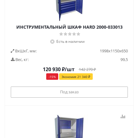
ИНСТРУМЕНТАЛЬНЫЙ ШКАФ HARD 2000-033013
Есть в наличии
ВxШxГ, мм:
1998x1150x650
Вес, кг:
99,5
120 930
₽
/шт
142 270
₽
-
15
%
Экономия
21 340
₽
Под заказ