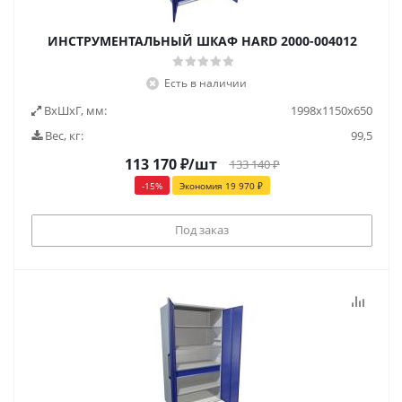
ИНСТРУМЕНТАЛЬНЫЙ ШКАФ HARD 2000-004012
Есть в наличии
ВxШxГ, мм:
1998x1150x650
Вес, кг:
99,5
113 170
₽
/шт
133 140
₽
-
15
%
Экономия
19 970
₽
Под заказ