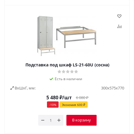
Подставка под шкаф LS-21-60U (сосна)
Есть в наличии
ВxШxГ, мм:
300х575х770
5 480
₽
/шт
6 080
₽
-
10
%
Экономия
600
₽
В корзину