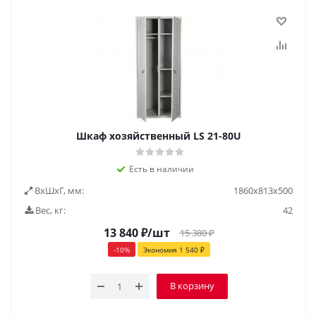
Шкаф хозяйственный LS 21-80U
Есть в наличии
ВxШxГ, мм:
1860х813х500
Вес, кг:
42
13 840
₽
/шт
15 380
₽
-
10
%
Экономия
1 540
₽
В корзину