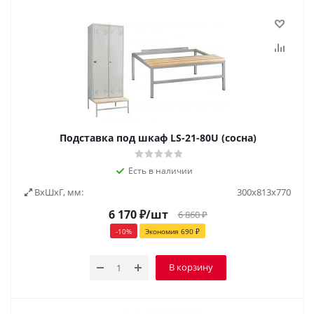
Подставка под шкаф LS-21-80U (сосна)
Есть в наличии
ВxШxГ, мм:
300х813х770
6 170
₽
/шт
6 860
₽
-
10
%
Экономия
690
₽
В корзину