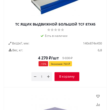
TC ЯЩИК ВЫДВИЖНОЙ БОЛЬШОЙ TCF 87X45
Есть в наличии
ВxШxГ, мм:
140x874x450
Вес, кг:
6,8
4 270
₽
/шт
5 030
₽
-
15
%
Экономия
760
₽
В корзину