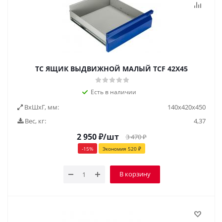
TC ЯЩИК ВЫДВИЖНОЙ МАЛЫЙ TCF 42X45
Есть в наличии
ВxШxГ, мм:
140x420x450
Вес, кг:
4,37
2 950
₽
/шт
3 470
₽
-
15
%
Экономия
520
₽
В корзину