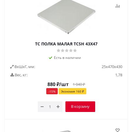
TC ПОЛКА МАЛАЯ TCSH 43Х47
Есть в наличии
ВxШxГ, мм:
25x470x430
Вес, кг:
1,78
880
₽
/шт
1 040
₽
-
15
%
Экономия
160
₽
В корзину