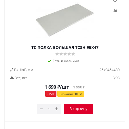
TC ПОЛКА БОЛЬШАЯ TCSH 95Х47
Есть в наличии
ВxШxГ, мм:
25x945x430
Вес, кг:
3,93
1 690
₽
/шт
1 990
₽
-
15
%
Экономия
300
₽
В корзину