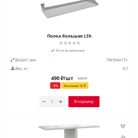
Полка большая LSh
Есть в наличии
ВxШxГ, мм:
70x564x151
Вес, кг:
0,7
490
₽
/шт
540
₽
-
9
%
Экономия
50
₽
В корзину