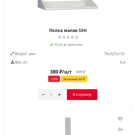
Полка малая SSH
Есть в наличии
ВxШxГ, мм:
70x327x151
Вес, кг:
0,4
380
₽
/шт
420
₽
-
10
%
Экономия
40
₽
В корзину