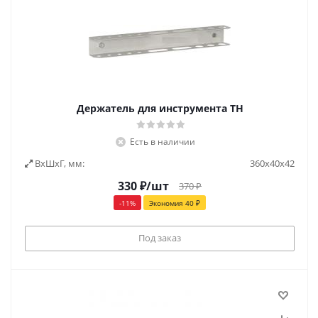
Держатель для инструмента ТН
Есть в наличии
ВxШxГ, мм:
360х40х42
330
₽
/шт
370
₽
-
11
%
Экономия
40
₽
Под заказ