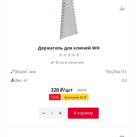
Держатель для ключей WH
Есть в наличии
ВxШxГ, мм:
70x250x151
Вес, кг:
0,2
320
₽
/шт
360
₽
-
11
%
Экономия
40
₽
В корзину