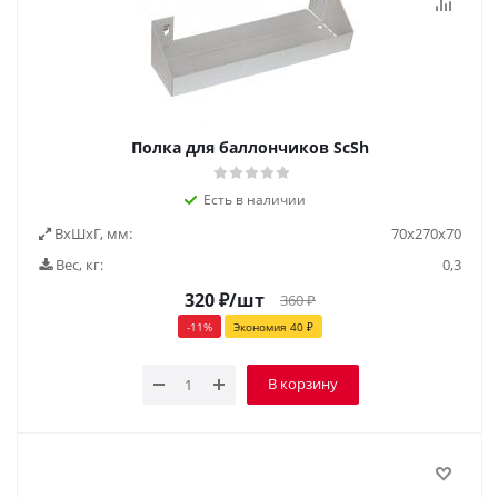
Полка для баллончиков ScSh
Есть в наличии
ВxШxГ, мм:
70x270x70
Вес, кг:
0,3
320
₽
/шт
360
₽
-
11
%
Экономия
40
₽
В корзину