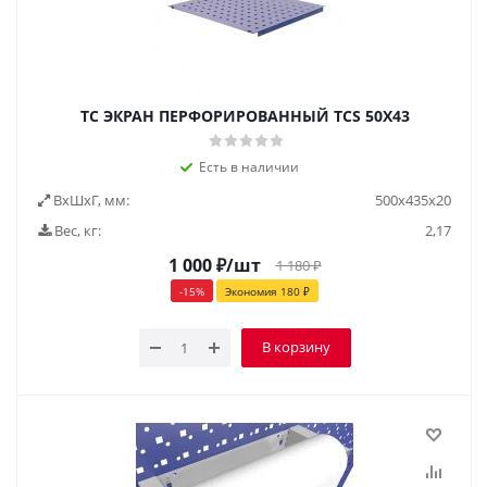
TC ЭКРАН ПЕРФОРИРОВАННЫЙ TCS 50X43
Есть в наличии
ВxШxГ, мм:
500x435x20
Вес, кг:
2,17
1 000
₽
/шт
1 180
₽
-
15
%
Экономия
180
₽
В корзину