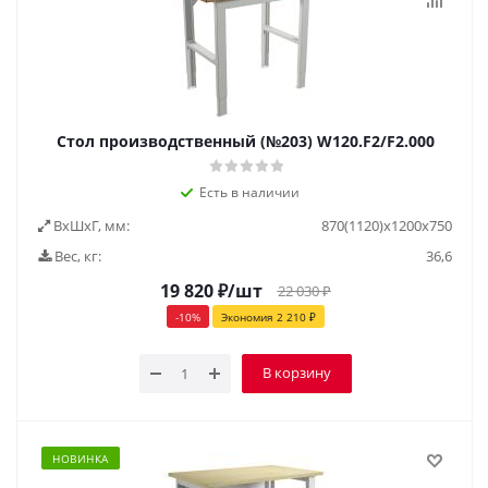
Стол производственный (№203) W120.F2/F2.000
Есть в наличии
ВxШxГ, мм:
870(1120)x1200x750
Вес, кг:
36,6
19 820
₽
/шт
22 030
₽
-
10
%
Экономия
2 210
₽
В корзину
НОВИНКА