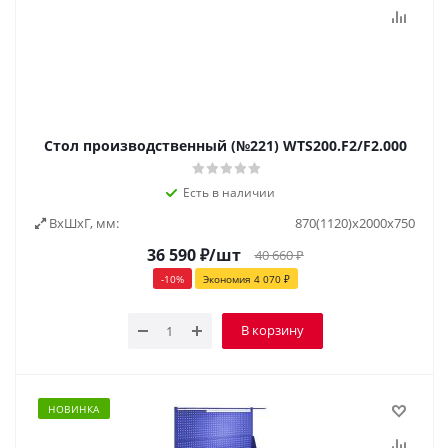
Стол производственный (№221) WTS200.F2/F2.000
Есть в наличии
ВxШxГ, мм:
870(1120)x2000x750
36 590
₽
/шт
40 660
₽
-
10
%
Экономия
4 070
₽
В корзину
НОВИНКА