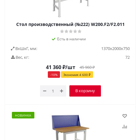
Стол производственный (№222) W200.F2/F2.011
Есть в наличии
ВxШxГ, мм:
1370x2000x750
Вес, кг:
72
41 360
₽
/шт
45 960
₽
-
10
%
Экономия
4 600
₽
В корзину
НОВИНКА