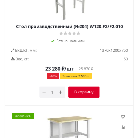
Стол производственный (№204) W120.F2/F2.010
Есть в наличии
ВxШxГ, мм:
1370x1200x750
Вес, кг:
53
23 280
₽
/шт
25 870
₽
-
10
%
Экономия
2 590
₽
В корзину
НОВИНКА