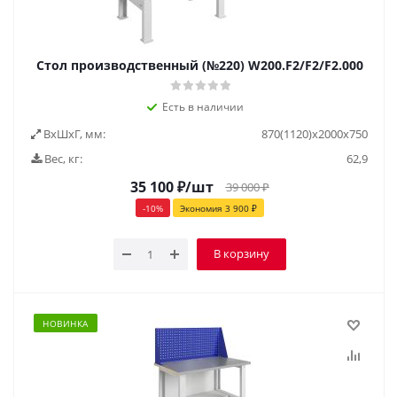
Стол производственный (№220) W200.F2/F2/F2.000
Есть в наличии
ВxШxГ, мм:
870(1120)x2000x750
Вес, кг:
62,9
35 100
₽
/шт
39 000
₽
-
10
%
Экономия
3 900
₽
В корзину
НОВИНКА