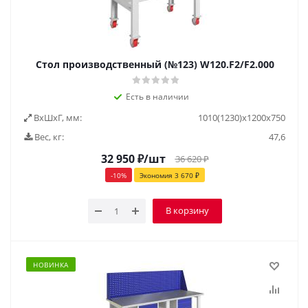
Стол производственный (№123) W120.F2/F2.000
Есть в наличии
ВxШxГ, мм:
1010(1230)x1200x750
Вес, кг:
47,6
32 950
₽
/шт
36 620
₽
-
10
%
Экономия
3 670
₽
В корзину
НОВИНКА