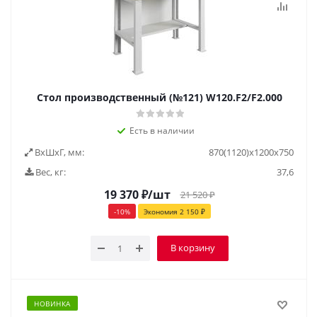
Стол производственный (№121) W120.F2/F2.000
Есть в наличии
ВxШxГ, мм:
870(1120)x1200x750
Вес, кг:
37,6
19 370
₽
/шт
21 520
₽
-
10
%
Экономия
2 150
₽
В корзину
НОВИНКА