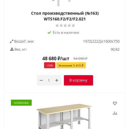
Стол производственный (№163)
WTS160.F2/F2/F2.021
Есть в наличии
ВxШxГ, мм:
1972(2222)x1600x750
Вес, кг:
90,82
48 680
₽
/шт
54 090
₽
-
10
%
Экономия
5 410
₽
В корзину
НОВИНКА