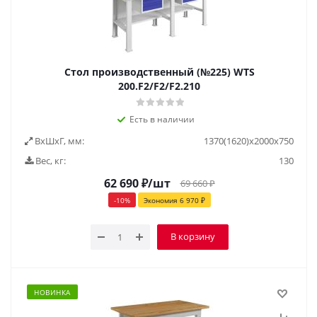
Стол производственный (№225) WTS
200.F2/F2/F2.210
Есть в наличии
ВxШxГ, мм:
1370(1620)x2000x750
Вес, кг:
130
62 690
₽
/шт
69 660
₽
-
10
%
Экономия
6 970
₽
В корзину
НОВИНКА