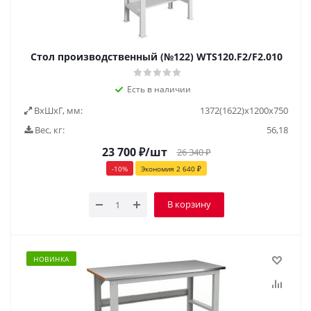
Стол производственный (№122) WTS120.F2/F2.010
Есть в наличии
ВxШxГ, мм:
1372(1622)x1200x750
Вес, кг:
56,18
23 700
₽
/шт
26 340
₽
-
10
%
Экономия
2 640
₽
В корзину
НОВИНКА