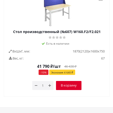
Стол производственный (№607) W160.F2/F2.021
Есть в наличии
ВxШxГ, мм:
1870(2120)x1600x750
Вес, кг:
67
41 790
₽
/шт
46 430
₽
-
10
%
Экономия
4 640
₽
В корзину