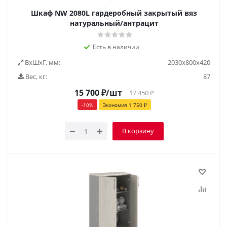
Шкаф NW 2080L гардеробный закрытый вяз
натуральный/антрацит
Есть в наличии
ВxШxГ, мм:
2030x800x420
Вес, кг:
87
15 700
₽
/шт
17 450
₽
-
10
%
Экономия
1 750
₽
В корзину