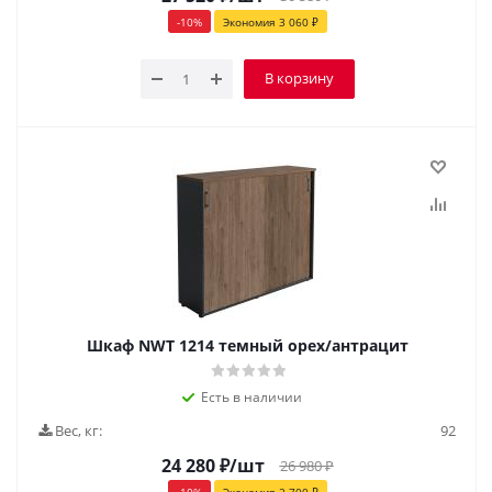
-
10
%
Экономия
3 060
₽
В корзину
Шкаф NWT 1214 темный орех/антрацит
Есть в наличии
Вес, кг:
92
24 280
₽
/шт
26 980
₽