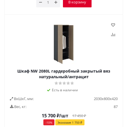
В корзину
Шкаф NW 2080L гардеробный закрытый вяз
натуральный/антрацит
Есть в наличии
ВxШxГ, мм:
2030x800x420
Вес, кг:
87
15 700
₽
/шт
17 450
₽
-
10
%
Экономия
1 750
₽