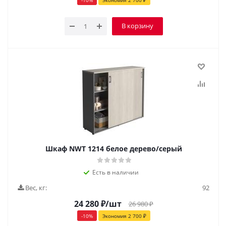
-
10
%
Экономия
2 700
₽
В корзину
Шкаф NWT 1214 белое дерево/серый
Есть в наличии
Вес, кг:
92
24 280
₽
/шт
26 980
₽
-
10
%
Экономия
2 700
₽