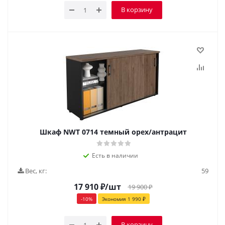
В корзину
Шкаф NWT 0714 темный орех/антрацит
Есть в наличии
Вес, кг:
59
17 910
₽
/шт
19 900
₽
-
10
%
Экономия
1 990
₽
В корзину