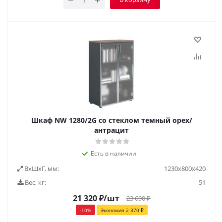
Шкаф NW 1280/2G со стеклом темный орех/
антрацит
Есть в наличии
ВxШxГ, мм:
1230x800x420
Вес, кг:
51
21 320
₽
/шт
23 690
₽
-
10
%
Экономия
2 370
₽