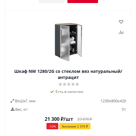
Шкаф NW 1280/2G со стеклом вяз натуральный/
антрацит
Есть в наличии
ВxШxГ, мм:
1230x800x420
Вес, кг:
51
21 300
₽
/шт
23 670
₽
-
10
%
Экономия
2 370
₽